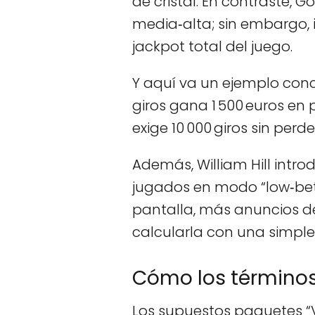
de cristal. En contraste, 
media‑alta; sin embargo, 
jackpot total del juego.
Y aquí va un ejemplo conc
giros gana 1 500 euros en 
exige 10 000 giros sin perd
Además, William Hill intro
jugados en modo “low‑bet”
pantalla, más anuncios de 
calcularla con una simple
Cómo los términos 
Los supuestos paquetes 