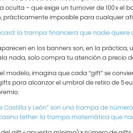
ula oculta – que exige un turnover de 100 x el 
o, prácticamente imposible para cualquier a
card: la trampa financiera que nadie quiere 
e aparecen en los banners son, en la práctica,
egala nada, solo compra tu atención a precio 
 del modelo, imagina que cada “gift” se convi
 gifts para alcanzar el umbral de retiro de 5 eu
premio.
ne Castilla y León” son una trampa de númer
casino tether: la trampa matemática que nad
r del gift ÷ apuesta mínima) × número de gifts