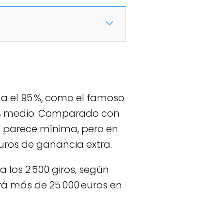
da el 95 %, como el famoso
2 % medio. Comparado con
ia parece mínima, pero en
euros de ganancia extra.
los 2 500 giros, según
ará más de 25 000 euros en