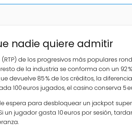
e nadie quiere admitir
no (RTP) de los progresivos más populares ron
 resto de la industria se conforma con un 9
e devuelve 85 % de los créditos, la diferenc
cada 100 euros jugados, el casino conserva 5 
e espera para desbloquear un jackpot supera 
Si un jugador gasta 10 euros por sesión, tard
eranza.