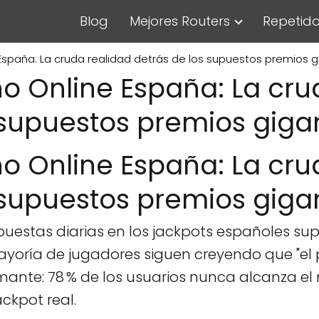
Blog
Mejores Routers
Repetido
España: La cruda realidad detrás de los supuestos premios 
o Online España: La cru
 supuestos premios giga
o Online España: La cru
 supuestos premios giga
uestas diarias en los jackpots españoles supe
ayoría de jugadores siguen creyendo que "el p
rmante: 78 % de los usuarios nunca alcanza el 
ckpot real.