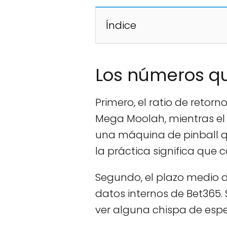
Índice
Los números qu
Primero, el ratio de retor
Mega Moolah, mientras el
una máquina de pinball qu
la práctica significa que 
Segundo, el plazo medio d
datos internos de Bet365. 
ver alguna chispa de esp