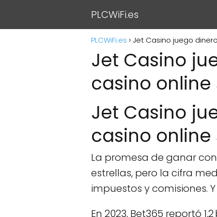
PLCWiFi.es
PLCWiFi.es
Jet Casino juego dinero 
Jet Casino jue
casino online s
Jet Casino jue
casino online s
La promesa de ganar con 
estrellas, pero la cifra m
impuestos y comisiones. Y
En 2023, Bet365 reportó 1,2