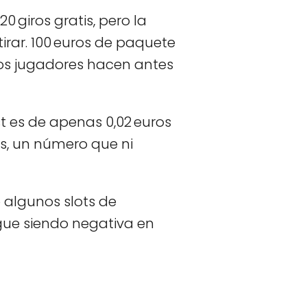
giros gratis, pero la
irar. 100 euros de paquete
cos jugadores hacen antes
st es de apenas 0,02 euros
les, un número que ni
 algunos slots de
gue siendo negativa en