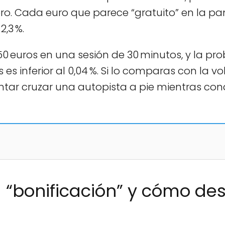
o. Cada euro que parece “gratuito” en la pa
,3 %.
 50 euros en una sesión de 30 minutos, y la pro
s inferior al 0,04 %. Si lo comparas con la vo
entar cruzar una autopista a pie mientras c
a “bonificación” y cómo des