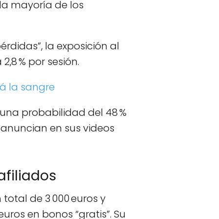
 la mayoría de los
érdidas”, la exposición al
2,8 % por sesión.
rá la sangre
una probabilidad del 48 %
s anuncian en sus videos
filiados
total de 3 000 euros y
euros en bonos “gratis”. Su