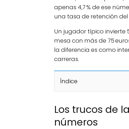
apenas 4,7 % de ese númer
una tasa de retención del 2
Un jugador típico invierte
mesa con más de 75 euros e
la diferencia es como int
carreras.
Índice
Los trucos de l
números