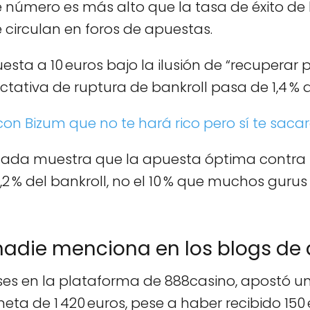
Ese número es más alto que la tasa de éxito de
 circulan en foros de apuestas.
esta a 10 euros bajo la ilusión de “recuperar p
ctativa de ruptura de bankroll pasa de 1,4 % a 
 con Bizum que no te hará rico pero sí te saca
icada muestra que la apuesta óptima contra 
,2 % del bankroll, no el 10 % que muchos guru
adie menciona en los blogs de a
ses en la plataforma de 888casino, apostó un 
ta de 1 420 euros, pese a haber recibido 150 