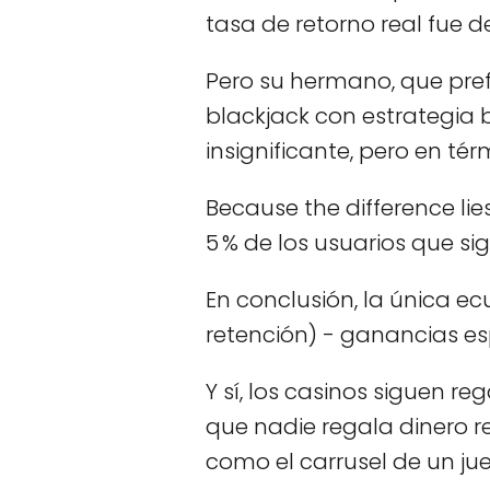
tasa de retorno real fue de
Pero su hermano, que pref
blackjack con estrategia 
insignificante, pero en tér
Because the difference lies
5 % de los usuarios que si
En conclusión, la única e
retención) - ganancias es
Y sí, los casinos siguen r
que nadie regala dinero r
como el carrusel de un jue