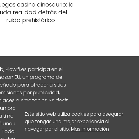
juegos casino dinosaurio: la
uda realidad detrás del
ruido prehistórico
, Plcwifi.es participa en el
mazon EU, un programa de
señado para ofrecer a sitios
isiones por publicidad,
laces a Amazon.es. Es decir,
r un producto en Amazon a
Este sitio web utiliza cookies para asegurar
a ti no te cuesta nada, pero
que tengas una mejor experiencia al
á una comisión que nos
navegar por el sitio.
Más información
b. Todos los enlaces de