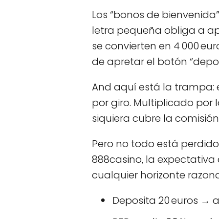
Los “bonos de bienvenida”
letra pequeña obliga a ap
se convierten en 4 000 eu
de apretar el botón “depos
And aquí está la trampa: e
por giro. Multiplicado por 
siquiera cubre la comisión
Pero no todo está perdido
888casino, la expectativa
cualquier horizonte razona
Deposita 20 euros → 