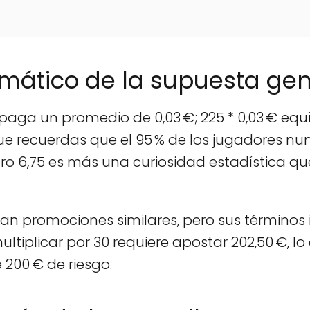
mático de la supuesta ge
ga un promedio de 0,03 €; 225 * 0,03 € equiva
 recuerdas que el 95 % de los jugadores nun
ro 6,75 es más una curiosidad estadística q
an promociones similares, pero sus términos
ultiplicar por 30 requiere apostar 202,50 €, lo
 200 € de riesgo.