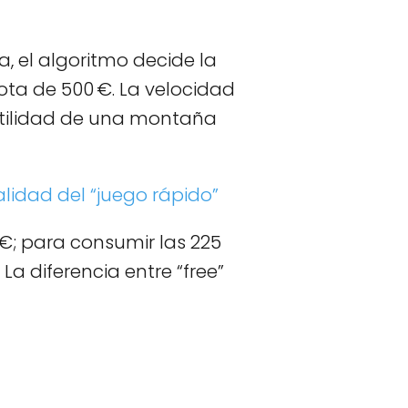
a, el algoritmo decide la
ta de 500 €. La velocidad
latilidad de una montaña
alidad del “juego rápido”
 €; para consumir las 225
 La diferencia entre “free”