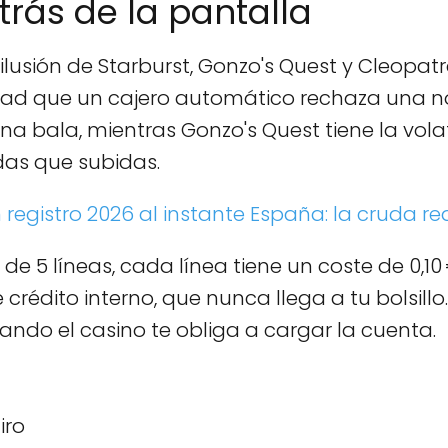
etrás de la pantalla
 ilusión de Starburst, Gonzo's Quest y Cleopatr
dad que un cajero automático rechaza una no
na bala, mientras Gonzo's Quest tiene la vo
das que subidas.
registro 2026 al instante España: la cruda re
de 5 líneas, cada línea tiene un coste de 0,10
 crédito interno, que nunca llega a tu bolsillo.
ando el casino te obliga a cargar la cuenta.
iro