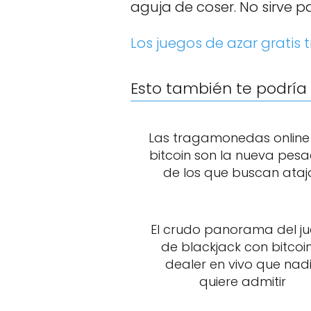
aguja de coser. No sirve p
Los juegos de azar gratis
Esto también te podría 
Las tragamonedas online
bitcoin son la nueva pesad
de los que buscan ataj
El crudo panorama del j
de blackjack con bitcoi
dealer en vivo que nad
quiere admitir