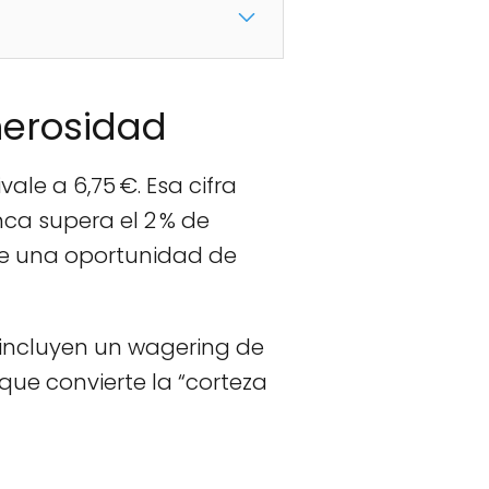
nerosidad
le a 6,75 €. Esa cifra
ca supera el 2 % de
ue una oportunidad de
 incluyen un wagering de
 que convierte la “corteza