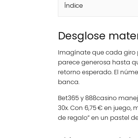
Índice
Desglose mate
Imagínate que cada giro pa
parece generosa hasta que
retorno esperado. El núme
banca.
Bet365 y 888casino manej
30x. Con 6,75 € en juego, m
de regalo” en un pastel de