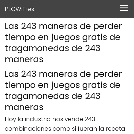
PLCWiFi.es
Las 243 maneras de perder
tiempo en juegos gratis de
tragamonedas de 243
maneras
Las 243 maneras de perder
tiempo en juegos gratis de
tragamonedas de 243
maneras
Hoy la industria nos vende 243
combinaciones como si fueran la receta