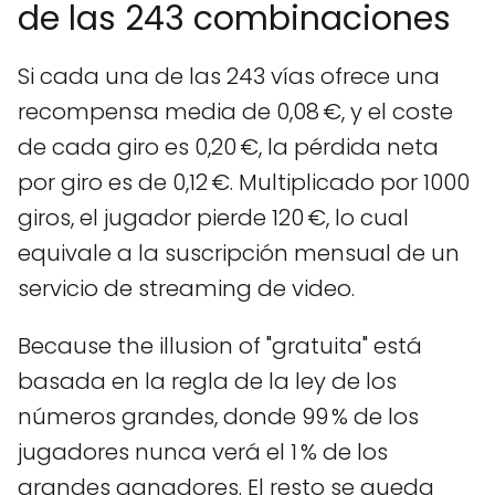
de las 243 combinaciones
Si cada una de las 243 vías ofrece una
recompensa media de 0,08 €, y el coste
de cada giro es 0,20 €, la pérdida neta
por giro es de 0,12 €. Multiplicado por 1000
giros, el jugador pierde 120 €, lo cual
equivale a la suscripción mensual de un
servicio de streaming de video.
Because the illusion of "gratuita" está
basada en la regla de la ley de los
números grandes, donde 99 % de los
jugadores nunca verá el 1 % de los
grandes ganadores. El resto se queda