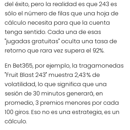
del éxito, pero la realidad es que 243 es
sólo el número de filas que una hoja de
cálculo necesita para que la cuenta
tenga sentido. Cada una de esas
"jugadas gratuitas" oculta una tasa de
retorno que rara vez supera el 92%.
En Bet365, por ejemplo, la tragamonedas
"Fruit Blast 243" muestra 2,43 % de
volatilidad, lo que significa que una
sesión de 30 minutos generará, en
promedio, 3 premios menores por cada
100 giros. Eso no es una estrategia, es un
cálculo.