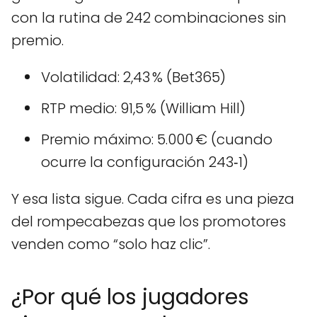
con la rutina de 242 combinaciones sin
premio.
Volatilidad: 2,43 % (Bet365)
RTP medio: 91,5 % (William Hill)
Premio máximo: 5.000 € (cuando
ocurre la configuración 243‑1)
Y esa lista sigue. Cada cifra es una pieza
del rompecabezas que los promotores
venden como “solo haz clic”.
¿Por qué los jugadores