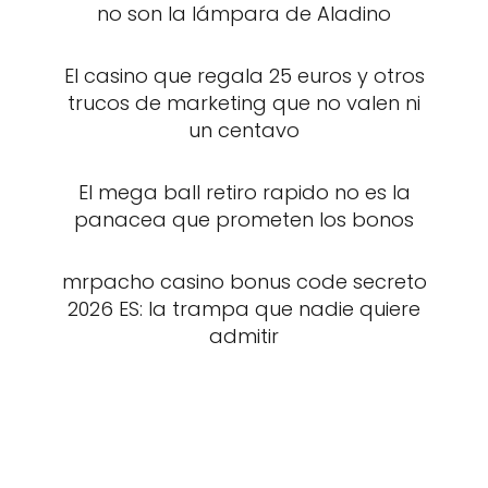
no son la lámpara de Aladino
El casino que regala 25 euros y otros
trucos de marketing que no valen ni
un centavo
El mega ball retiro rapido no es la
panacea que prometen los bonos
mrpacho casino bonus code secreto
2026 ES: la trampa que nadie quiere
admitir