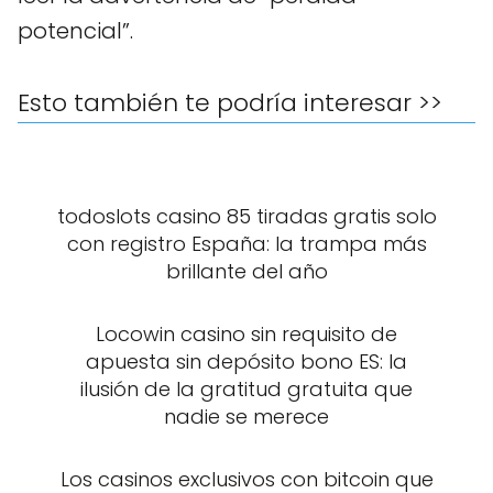
potencial”.
Esto también te podría interesar >>
todoslots casino 85 tiradas gratis solo
con registro España: la trampa más
brillante del año
Locowin casino sin requisito de
apuesta sin depósito bono ES: la
ilusión de la gratitud gratuita que
nadie se merece
Los casinos exclusivos con bitcoin que