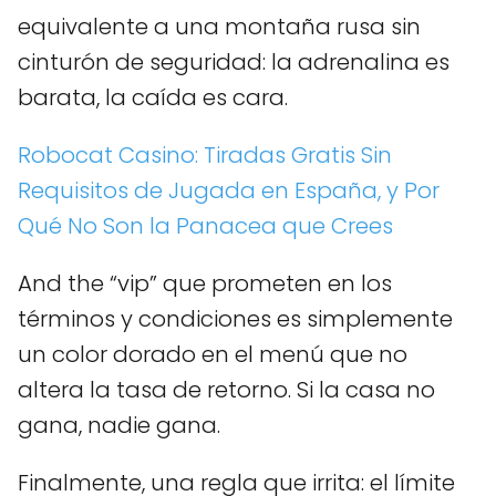
equivalente a una montaña rusa sin
cinturón de seguridad: la adrenalina es
barata, la caída es cara.
Robocat Casino: Tiradas Gratis Sin
Requisitos de Jugada en España, y Por
Qué No Son la Panacea que Crees
And the “vip” que prometen en los
términos y condiciones es simplemente
un color dorado en el menú que no
altera la tasa de retorno. Si la casa no
gana, nadie gana.
Finalmente, una regla que irrita: el límite