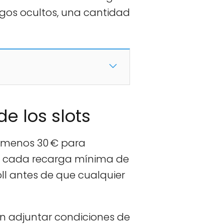
argos ocultos, una cantidad
e los slots
l menos 30 € para
ro cada recarga mínima de
oll antes de que cualquier
len adjuntar condiciones de