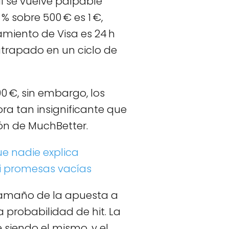
al se vuelve palpable
% sobre 500 € es 1 €,
amiento de Visa es 24 h
atrapado en un ciclo de
0 €, sin embargo, los
ra tan insignificante que
ión de MuchBetter.
ue nadie explica
ni promesas vacías
 tamaño de la apuesta a
 probabilidad de hit. La
 siendo el mismo, y el