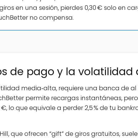
giros en una sesión, pierdes 0,30 € solo en c
MuchBetter no compensa.
de pago y la volatilidad d
atilidad media‑alta, requiere una banca de a
uchBetter permite recargas instantáneas, pe
5 €, lo que equivale a perder 2,5 % de tu bankr
ill, que ofrecen “gift” de giros gratuitos, sue