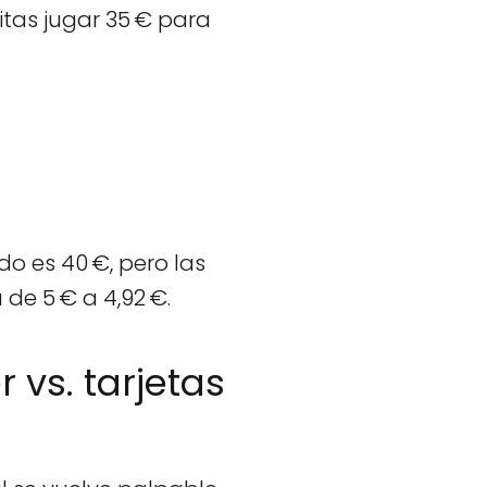
itas jugar 35 € para
do es 40 €, pero las
de 5 € a 4,92 €.
vs. tarjetas