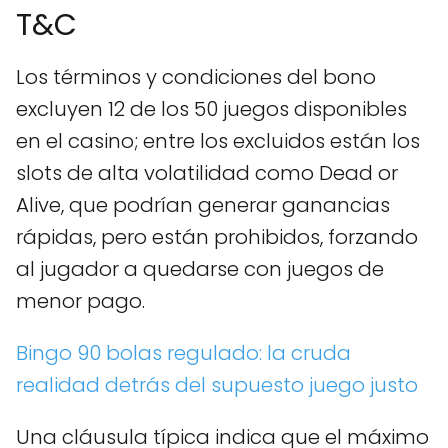
T&C
Los términos y condiciones del bono
excluyen 12 de los 50 juegos disponibles
en el casino; entre los excluidos están los
slots de alta volatilidad como Dead or
Alive, que podrían generar ganancias
rápidas, pero están prohibidos, forzando
al jugador a quedarse con juegos de
menor pago.
Bingo 90 bolas regulado: la cruda
realidad detrás del supuesto juego justo
Una cláusula típica indica que el máximo