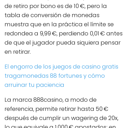
de retiro por bono es de 10 €, pero la
tabla de conversión de monedas
muestra que en la práctica el límite se
redondea a 9,99 €, perdiendo 0,01 € antes
de que el jugador pueda siquiera pensar
en retirar.
El engorro de los juegos de casino gratis
tragamonedas 88 fortunes y cómo
arruinar tu paciencia
La marca 888casino, a modo de
referencia, permite retirar hasta 50 €
después de cumplir un wagering de 20x,
lo que equivale a 1 000 € apostados; en