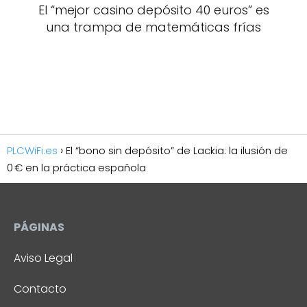
El “mejor casino depósito 40 euros” es
una trampa de matemáticas frías
PLCWiFi.es
El “bono sin depósito” de Lackia: la ilusión de
0 € en la práctica española
PÁGINAS
Aviso Legal
Contacto