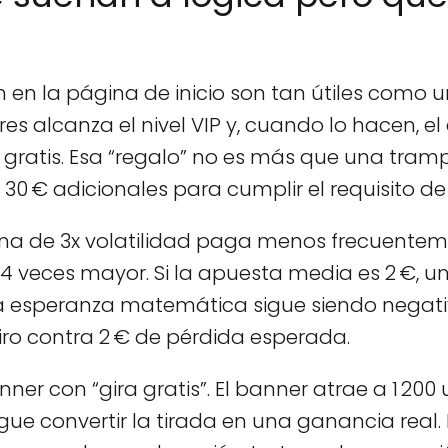
 en la página de inicio son tan útiles como
res alcanza el nivel VIP y, cuando lo hacen, e
s gratis. Esa “regalo” no es más que una tra
30 € adicionales para cumplir el requisito de
 de 3x volatilidad paga menos frecuenteme
4 veces mayor. Si la apuesta media es 2 €, un
a esperanza matemática sigue siendo negativa:
ro contra 2 € de pérdida esperada.
ner con “gira gratis”. El banner atrae a 1 200
gue convertir la tirada en una ganancia real.