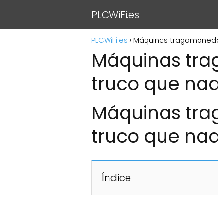
PLCWiFi.es
PLCWiFi.es
Máquinas tragamonedas 
Máquinas tra
truco que nad
Máquinas tra
truco que nad
Índice