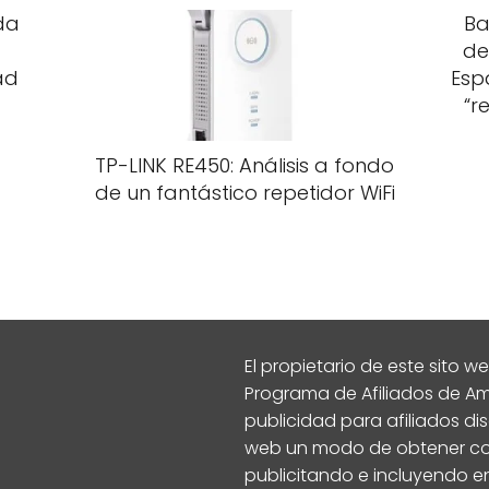
da
Ba
de
ad
Esp
“r
TP-LINK RE450: Análisis a fondo
de un fantástico repetidor WiFi
El propietario de este sito web
Programa de Afiliados de A
publicidad para afiliados di
web un modo de obtener com
publicitando e incluyendo en