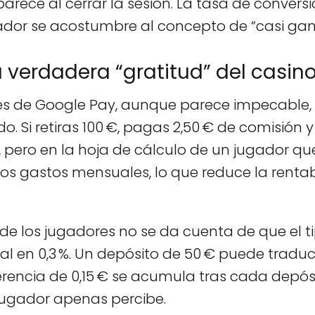
arece al cerrar la sesión. La tasa de convers
ador se acostumbre al concepto de “casi gan
a verdadera “gratitud” del casin
avés de Google Pay, aunque parece impecable, 
ado. Si retiras 100 €, pagas 2,50 € de comisión y
pero en la hoja de cálculo de un jugador que
los gastos mensuales, lo que reduce la renta
a de los jugadores no se da cuenta de que el
ial en 0,3 %. Un depósito de 50 € puede traduc
ferencia de 0,15 € se acumula tras cada depós
 jugador apenas percibe.