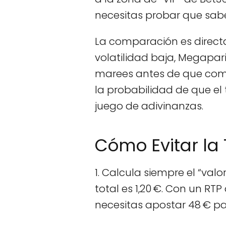
necesitas probar que sabe
La comparación es directa
volatilidad baja, Megapari 
marees antes de que compr
la probabilidad de que el 
juego de adivinanzas.
Cómo Evitar la
1. Calcula siempre el “valor
total es 1,20 €. Con un RTP
necesitas apostar 48 € p