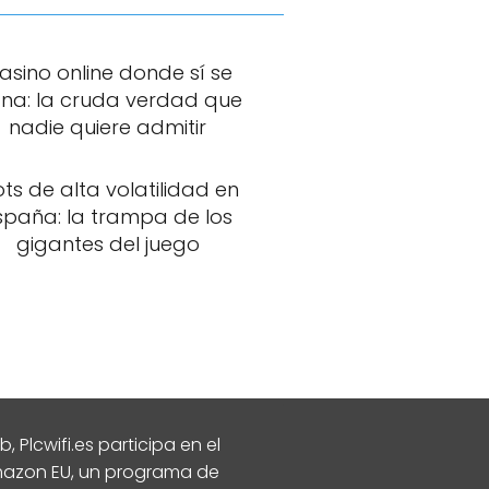
asino online donde sí se
na: la cruda verdad que
nadie quiere admitir
ots de alta volatilidad en
spaña: la trampa de los
gigantes del juego
, Plcwifi.es participa en el
mazon EU, un programa de