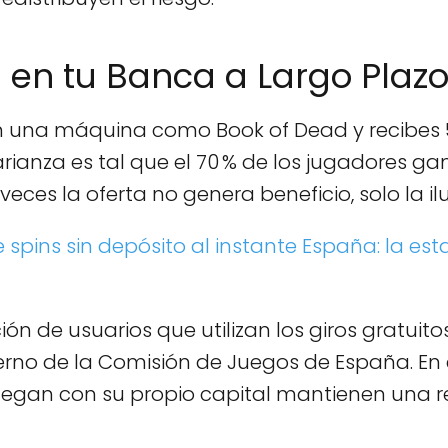
 en tu Banca a Largo Plaz
n una máquina como Book of Dead y recibes 5 g
arianza es tal que el 70 % de los jugadores g
 veces la oferta no genera beneficio, solo la i
e spins sin depósito al instante España: la e
ón de usuarios que utilizan los giros gratuito
terno de la Comisión de Juegos de España. En 
uegan con su propio capital mantienen una ret