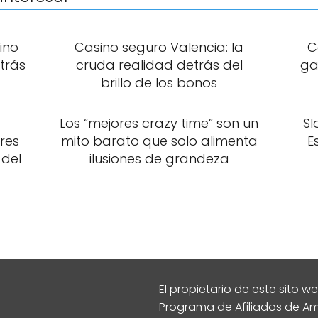
ino
Casino seguro Valencia: la
C
trás
cruda realidad detrás del
ga
brillo de los bonos
Los “mejores crazy time” son un
Sl
res
mito barato que solo alimenta
E
 del
ilusiones de grandeza
El propietario de este sito web
Programa de Afiliados de A