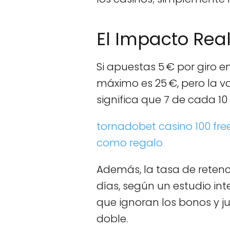
El Impacto Real
Si apuestas 5 € por giro e
máximo es 25 €, pero la v
significa que 7 de cada 10
tornadobet casino 100 fre
como regalo
Además, la tasa de retenci
días, según un estudio in
que ignoran los bonos y j
doble.