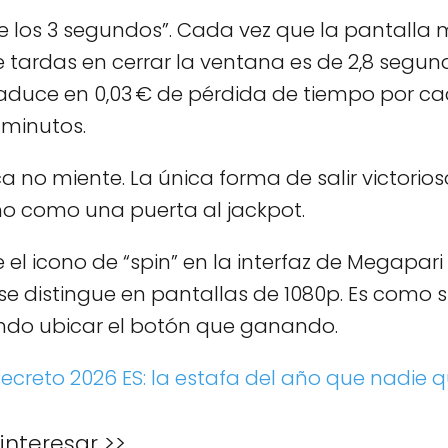
de los 3 segundos”. Cada vez que la pantalla
ue tardas en cerrar la ventana es de 2,8 segu
raduce en 0,03 € de pérdida de tiempo por 
 minutos.
no miente. La única forma de salir victorioso
no como una puerta al jackpot.
el icono de “spin” en la interfaz de Megapari
 distingue en pantallas de 1080p. Es como si
ndo ubicar el botón que ganando.
ecreto 2026 ES: la estafa del año que nadie q
interesar >>