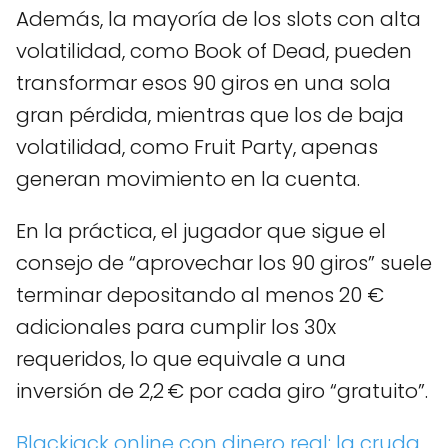
Además, la mayoría de los slots con alta
volatilidad, como Book of Dead, pueden
transformar esos 90 giros en una sola
gran pérdida, mientras que los de baja
volatilidad, como Fruit Party, apenas
generan movimiento en la cuenta.
En la práctica, el jugador que sigue el
consejo de “aprovechar los 90 giros” suele
terminar depositando al menos 20 €
adicionales para cumplir los 30x
requeridos, lo que equivale a una
inversión de 2,2 € por cada giro “gratuito”.
Blackjack online con dinero real: la cruda