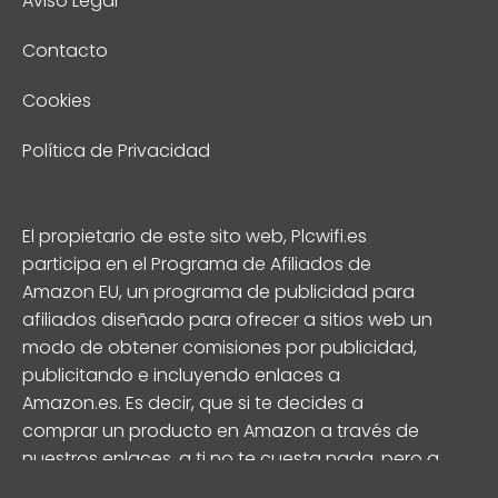
Aviso Legal
Contacto
Cookies
Política de Privacidad
El propietario de este sito web, Plcwifi.es
participa en el Programa de Afiliados de
Amazon EU, un programa de publicidad para
afiliados diseñado para ofrecer a sitios web un
modo de obtener comisiones por publicidad,
publicitando e incluyendo enlaces a
Amazon.es. Es decir, que si te decides a
comprar un producto en Amazon a través de
nuestros enlaces, a ti no te cuesta nada, pero a
nosotros Amazon nos dará una comisión que