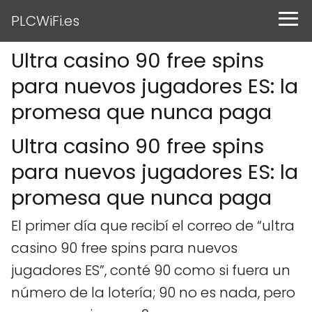
PLCWiFi.es
Ultra casino 90 free spins
para nuevos jugadores ES: la
promesa que nunca paga
Ultra casino 90 free spins
para nuevos jugadores ES: la
promesa que nunca paga
El primer día que recibí el correo de “ultra
casino 90 free spins para nuevos
jugadores ES”, conté 90 como si fuera un
número de la lotería; 90 no es nada, pero