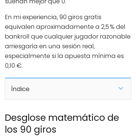
suenan mejor que 0.
En mi experiencia, 90 giros gratis
equivalen aproximadamente a 2,5 % del
bankroll que cualquier jugador razonable
arriesgaría en una sesión real,
especialmente si la apuesta mínima es
0,10 €.
Índice
Desglose matemático de
los 90 giros