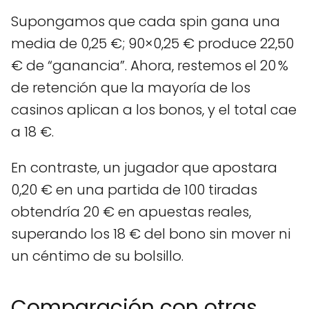
Supongamos que cada spin gana una
media de 0,25 €; 90×0,25 € produce 22,50
€ de “ganancia”. Ahora, restemos el 20 %
de retención que la mayoría de los
casinos aplican a los bonos, y el total cae
a 18 €.
En contraste, un jugador que apostara
0,20 € en una partida de 100 tiradas
obtendría 20 € en apuestas reales,
superando los 18 € del bono sin mover ni
un céntimo de su bolsillo.
Comparación con otras