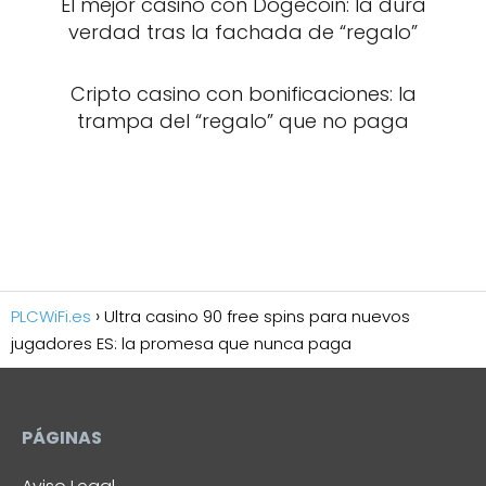
El mejor casino con Dogecoin: la dura
verdad tras la fachada de “regalo”
Cripto casino con bonificaciones: la
trampa del “regalo” que no paga
PLCWiFi.es
Ultra casino 90 free spins para nuevos
jugadores ES: la promesa que nunca paga
PÁGINAS