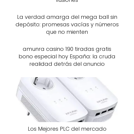
La verdad amarga del mega ball sin
depósito: promesas vacías y números
que no mienten
amunra casino 190 tiradas gratis
bono especial hoy España: la cruda
realidad detrás del anuncio
Los Mejores PLC del mercado