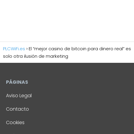
PLCWiFi.es
El “mejor casino de bitcoin para dinero real” es
solo otra ilusión de marketing
PÁGINAS
Aviso Legal
Contacto
Cookies