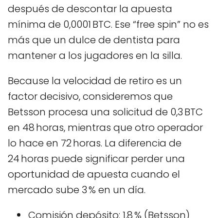
después de descontar la apuesta
mínima de 0,0001 BTC. Ese “free spin” no es
más que un dulce de dentista para
mantener a los jugadores en la silla.
Because la velocidad de retiro es un
factor decisivo, consideremos que
Betsson procesa una solicitud de 0,3 BTC
en 48 horas, mientras que otro operador
lo hace en 72 horas. La diferencia de
24 horas puede significar perder una
oportunidad de apuesta cuando el
mercado sube 3 % en un día.
Comisión depósito: 1,8 % (Betsson)