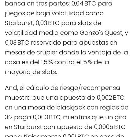
banca en tres partes: 0,04 BTC para
juegos de baja volatilidad como
Starburst, 0,03 BTC para slots de
volatilidad media como Gonzo's Quest, y
0,03 BTC reservado para apuestas en
mesas de crupier donde la ventaja de la
casa es del 1,5 % contra el 5 % de la
mayoría de slots.
And, el cálculo de riesgo/recompensa
muestra que una apuesta de 0,002 BTC
en una mesa de blackjack con reglas de
3:2 paga 0,003 BTC, mientras que un giro
en Starburst con apuesta de 0,0005 BTC
paga típicamente 0,001 BTC en caso de