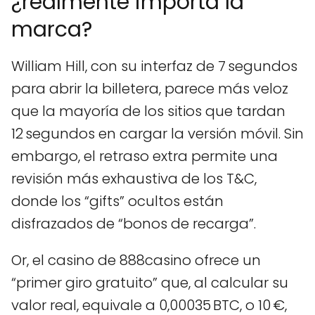
¿realmente importa la
marca?
William Hill, con su interfaz de 7 segundos
para abrir la billetera, parece más veloz
que la mayoría de los sitios que tardan
12 segundos en cargar la versión móvil. Sin
embargo, el retraso extra permite una
revisión más exhaustiva de los T&C,
donde los “gifts” ocultos están
disfrazados de “bonos de recarga”.
Or, el casino de 888casino ofrece un
“primer giro gratuito” que, al calcular su
valor real, equivale a 0,00035 BTC, o 10 €,