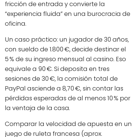
fricción de entrada y convierte la
“experiencia fluida” en una burocracia de
oficina.
Un caso práctico: un jugador de 30 años,
con sueldo de 1.800 €, decide destinar el
5 % de su ingreso mensual al casino. Eso
equivale a 90 €. Si deposita en tres
sesiones de 30 €, la comisión total de
PayPal asciende a 8,70 €, sin contar las
pérdidas esperadas de al menos 10 % por
la ventaja de la casa.
Comparar la velocidad de apuesta en un
juego de ruleta francesa (aprox.