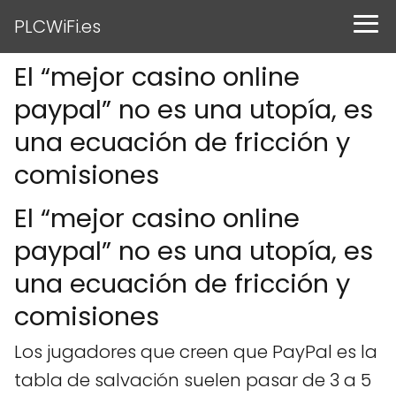
PLCWiFi.es
El “mejor casino online
paypal” no es una utopía, es
una ecuación de fricción y
comisiones
El “mejor casino online
paypal” no es una utopía, es
una ecuación de fricción y
comisiones
Los jugadores que creen que PayPal es la
tabla de salvación suelen pasar de 3 a 5