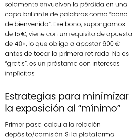
solamente envuelven la pérdida en una
capa brillante de palabras como “bono
de bienvenida”. Ese bono, supongamos
de 15 €, viene con un requisito de apuesta
de 40×, lo que obliga a apostar 600 €
antes de tocar la primera retirada. No es
“gratis”, es un préstamo con intereses
implícitos.
Estrategias para minimizar
la exposición al “mínimo”
Primer paso: calcula la relación
depósito/comisión. Si la plataforma