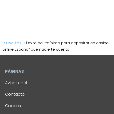
PLCWiFi.es
El mito del “mínimo para depositar en casino
online España” que nadie te cuenta
PÁGINAS
Aviso Legal
Contacto
Cookies