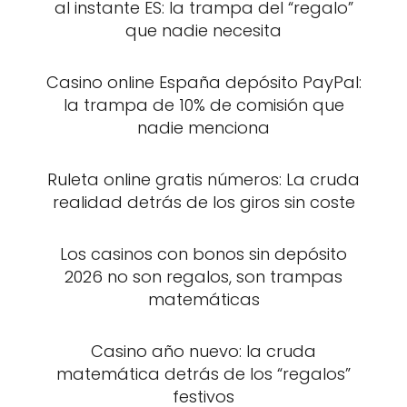
al instante ES: la trampa del “regalo”
que nadie necesita
Casino online España depósito PayPal:
la trampa de 10% de comisión que
nadie menciona
Ruleta online gratis números: La cruda
realidad detrás de los giros sin coste
Los casinos con bonos sin depósito
2026 no son regalos, son trampas
matemáticas
Casino año nuevo: la cruda
matemática detrás de los “regalos”
festivos