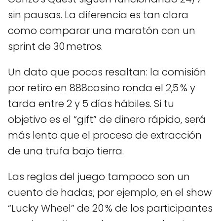
sin pausas. La diferencia es tan clara
como comparar una maratón con un
sprint de 30 metros.
Un dato que pocos resaltan: la comisión
por retiro en 888casino ronda el 2,5 % y
tarda entre 2 y 5 días hábiles. Si tu
objetivo es el “gift” de dinero rápido, será
más lento que el proceso de extracción
de una trufa bajo tierra.
Las reglas del juego tampoco son un
cuento de hadas; por ejemplo, en el show
“Lucky Wheel” de 20 % de los participantes