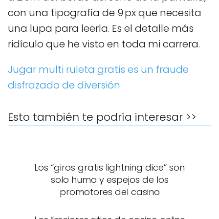
con una tipografía de 9 px que necesita
una lupa para leerla. Es el detalle más
ridículo que he visto en toda mi carrera.
Jugar multi ruleta gratis es un fraude
disfrazado de diversión
Esto también te podría interesar >>
Los “giros gratis lightning dice” son
solo humo y espejos de los
promotores del casino