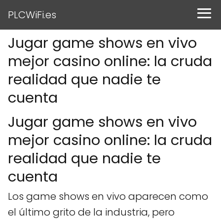
PLCWiFi.es
Jugar game shows en vivo
mejor casino online: la cruda
realidad que nadie te
cuenta
Jugar game shows en vivo
mejor casino online: la cruda
realidad que nadie te
cuenta
Los game shows en vivo aparecen como
el último grito de la industria, pero