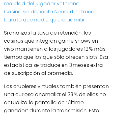
realidad del jugador veterano
Casino sin deposito Neosurf: el truco
barato que nadie quiere admitir
Si analizas la tasa de retención, los
casinos que integran game shows en
vivo mantienen a los jugadores 12 % más
tiempo que los que sólo ofrecen slots. Esa
estadística se traduce en 3 meses extra
de suscripción al promedio.
Los crupieres virtuales también presentan
una curiosa anomalía: el 33 % de ellos no
actualiza la pantalla de “último
ganador” durante la transmisión. Esto