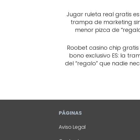
Jugar ruleta real gratis e
trampa de marketing sin
menor pizca de “regal
Roobet casino chip gratis
bono exclusivo ES: la tr
del “regalo” que nadie nec
PÁGINAS
Aviso Legal