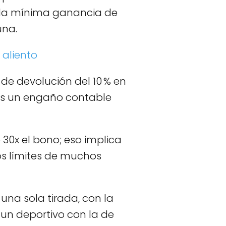
r la mínima ganancia de
una.
 aliento
 de devolución del 10 % en
más un engaño contable
 30x el bono; eso implica
los límites de muchos
una sola tirada, con la
un deportivo con la de