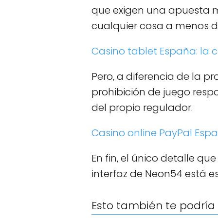
que exigen una apuesta mí
cualquier cosa a menos de
Casino tablet España: la c
Pero, a diferencia de la p
prohibición de juego respo
del propio regulador.
Casino online PayPal Espa
En fin, el único detalle q
interfaz de Neon54 está es
Esto también te podría 