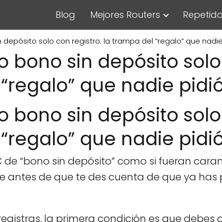
Blog
Mejores Routers
Repetido
depósito solo con registro: la trampa del “regalo” que nadie
 bono sin depósito solo 
 “regalo” que nadie pidi
 bono sin depósito solo 
 “regalo” que nadie pidi
 de “bono sin depósito” como si fueran caram
e antes de que te des cuenta de que ya has p
egistras, la primera condición es que debes 