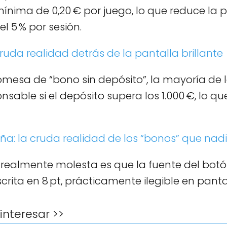
nima de 0,20 € por juego, lo que reduce la 
l 5 % por sesión.
ruda realidad detrás de la pantalla brillante
romesa de “bono sin depósito”, la mayoría de
nsable si el depósito supera los 1.000 €, lo q
ña: la cruda realidad de los “bonos” que nad
ue realmente molesta es que la fuente del bo
crita en 8 pt, prácticamente ilegible en panta
interesar >>