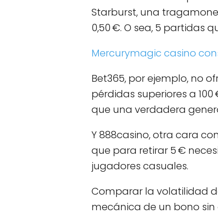
Starburst, una tragamoned
0,50 €. O sea, 5 partidas
Mercurymagic casino consi
Bet365, por ejemplo, no of
pérdidas superiores a 100
que una verdadera gener
Y 888casino, otra cara con
que para retirar 5 € neces
jugadores casuales.
Comparar la volatilidad de
mecánica de un bono sin 