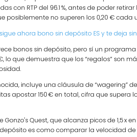
as con RTP del 96.1 %, antes de poder retira
 que posiblemente no superen los 0,20 € cada 
gue ahora bono sin depósito ES y te deja sin
rece bonos sin depósito, pero sí un programa
 €, lo que demuestra que los “regalos” son 
osidad.
ocida, incluye una cláusula de “wagering” de
itas apostar 150 € en total, cifra que supera 
 Gonzo's Quest, que alcanza picos de 1,5 x en 
depósito es como comparar la velocidad de 