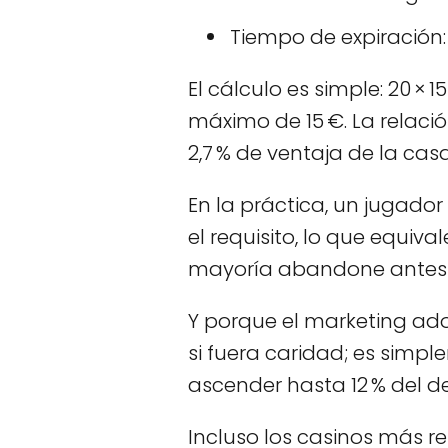
Tiempo de expiración:
El cálculo es simple: 20 × 
máximo de 15 €. La relaci
2,7 % de ventaja de la casa
En la práctica, un jugado
el requisito, lo que equiv
mayoría abandone antes 
Y porque el marketing ado
si fuera caridad; es simp
ascender hasta 12 % del de
Incluso los casinos más r