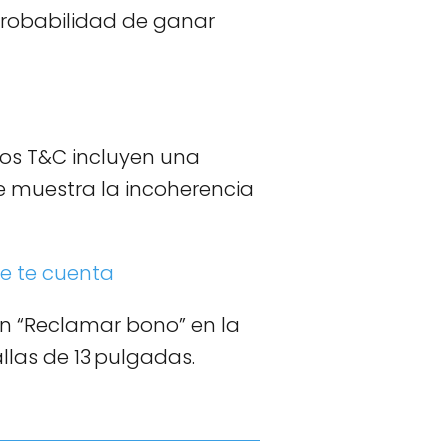
probabilidad de ganar
 los T&C incluyen una
ue muestra la incoherencia
ie te cuenta
tón “Reclamar bono” en la
llas de 13 pulgadas.