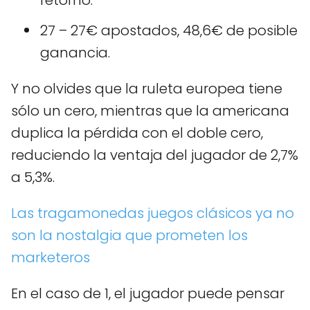
retorno.
27 – 27€ apostados, 48,6€ de posible
ganancia.
Y no olvides que la ruleta europea tiene
sólo un cero, mientras que la americana
duplica la pérdida con el doble cero,
reduciendo la ventaja del jugador de 2,7%
a 5,3%.
Las tragamonedas juegos clásicos ya no
son la nostalgia que prometen los
marketeros
En el caso de 1, el jugador puede pensar