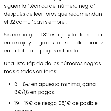
siguen la “técnica del número negro”
después de leer foros que recomiendan
el 32 como “casi siempre”.
Sin embargo, el 32 es rojo, y la diferencia
entre rojo y negro es tan sencilla como 2:1
en la tabla de pagos estándar.
Una lista rápida de los números negros
más citados en foros:
8 – 8€ en apuesta mínima, gana
8€/1,8 en pagos.
19 – 19€ de riesgo, 35,1€ de posible