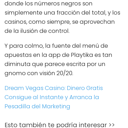
donde los números negros son
simplemente una fracción del total, y los
casinos, como siempre, se aprovechan
de la ilusión de control.
Y para colmo, la fuente del menú de
apuestas en la app de Playtika es tan
diminuta que parece escrita por un
gnomo con visión 20/20.
Dream Vegas Casino: Dinero Gratis
Consigue al Instante y Arranca la
Pesadilla del Marketing
Esto también te podría interesar >>