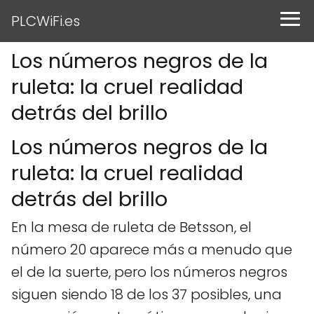
PLCWiFi.es
Los números negros de la
ruleta: la cruel realidad
detrás del brillo
Los números negros de la
ruleta: la cruel realidad
detrás del brillo
En la mesa de ruleta de Betsson, el
número 20 aparece más a menudo que
el de la suerte, pero los números negros
siguen siendo 18 de los 37 posibles, una