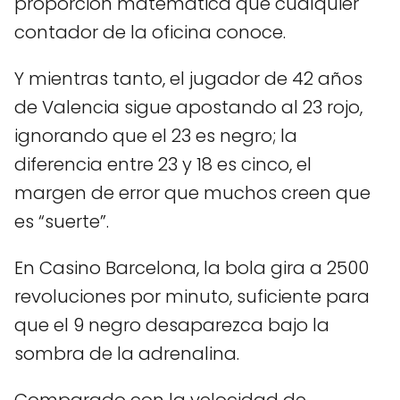
proporción matemática que cualquier
contador de la oficina conoce.
Y mientras tanto, el jugador de 42 años
de Valencia sigue apostando al 23 rojo,
ignorando que el 23 es negro; la
diferencia entre 23 y 18 es cinco, el
margen de error que muchos creen que
es “suerte”.
En Casino Barcelona, la bola gira a 2500
revoluciones por minuto, suficiente para
que el 9 negro desaparezca bajo la
sombra de la adrenalina.