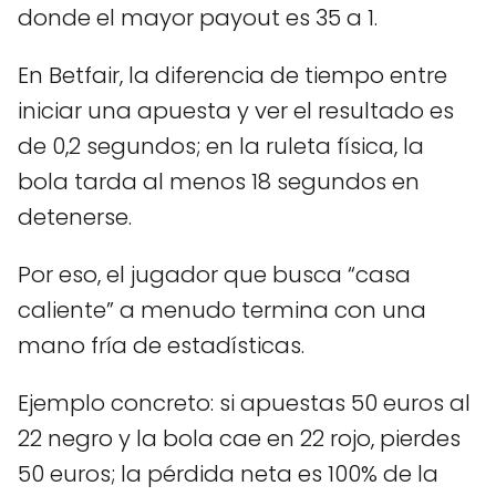
donde el mayor payout es 35 a 1.
En Betfair, la diferencia de tiempo entre
iniciar una apuesta y ver el resultado es
de 0,2 segundos; en la ruleta física, la
bola tarda al menos 18 segundos en
detenerse.
Por eso, el jugador que busca “casa
caliente” a menudo termina con una
mano fría de estadísticas.
Ejemplo concreto: si apuestas 50 euros al
22 negro y la bola cae en 22 rojo, pierdes
50 euros; la pérdida neta es 100% de la