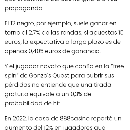
propaganda.
El 12 negro, por ejemplo, suele ganar en
torno al 2,7% de las rondas; si apuestas 15
euros, la expectativa a largo plazo es de
apenas 0,405 euros de ganancia.
Y el jugador novato que confía en la “free
spin” de Gonzo's Quest para cubrir sus
pérdidas no entiende que una tirada
gratuita equivale a un 0,3% de
probabilidad de hit.
En 2022, la casa de 888casino reportó un
aumento del 12% en jugadores que