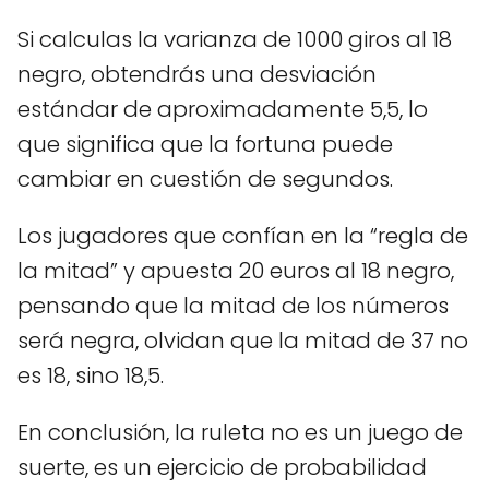
Si calculas la varianza de 1000 giros al 18
negro, obtendrás una desviación
estándar de aproximadamente 5,5, lo
que significa que la fortuna puede
cambiar en cuestión de segundos.
Los jugadores que confían en la “regla de
la mitad” y apuesta 20 euros al 18 negro,
pensando que la mitad de los números
será negra, olvidan que la mitad de 37 no
es 18, sino 18,5.
En conclusión, la ruleta no es un juego de
suerte, es un ejercicio de probabilidad