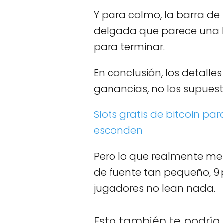
Y para colmo, la barra de 
delgada que parece una lí
para terminar.
En conclusión, los detalle
ganancias, no los supuesto
Slots gratis de bitcoin pa
esconden
Pero lo que realmente me 
de fuente tan pequeño, 9 p
jugadores no lean nada.
Esto también te podría 