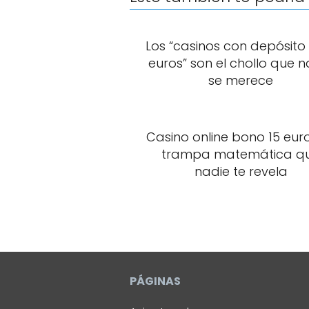
Los “casinos con depósito
euros” son el chollo que n
se merece
Casino online bono 15 euro
trampa matemática q
nadie te revela
PÁGINAS