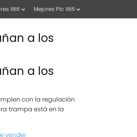
res Wifi
Mejores Plc Wifi
ñan a los
ñan a los
cumplen con la regulación
era trampa está en la
re vender