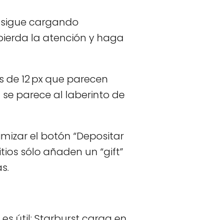
a sigue cargando
pierda la atención y haga
s de 12 px que parecen
se parece al laberinto de
timizar el botón “Depositar
itios sólo añaden un “gift”
s.
s útil: Starburst carga en