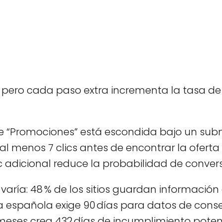
a, pero cada paso extra incrementa la tasa d
de “Promociones” está escondida bajo un subm
l menos 7 clics antes de encontrar la oferta “f
c adicional reduce la probabilidad de conversi
varía: 48 % de los sitios guardan información
 española exige 90 días para datos de consen
meses crea 432 días de incumplimiento potenc