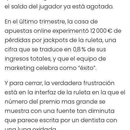
el saldo del jugador ya está agotado.
En el último trimestre, la casa de
apuestas online experimentó 12 000 € de
pérdidas por jackpots de la ruleta, una
cifra que se traduce en 0,8 % de sus
ingresos totales, y que el equipo de
marketing celebra como “éxito”.
Y para cerrar, la verdadera frustración
está en la interfaz de la ruleta en la que el
número del premio mas grande se
muestra con una fuente tan diminuta
que parece escrita por un dentista con
una lupa oxidada.