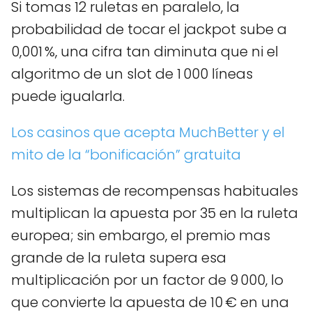
Si tomas 12 ruletas en paralelo, la
probabilidad de tocar el jackpot sube a
0,001 %, una cifra tan diminuta que ni el
algoritmo de un slot de 1 000 líneas
puede igualarla.
Los casinos que acepta MuchBetter y el
mito de la “bonificación” gratuita
Los sistemas de recompensas habituales
multiplican la apuesta por 35 en la ruleta
europea; sin embargo, el premio mas
grande de la ruleta supera esa
multiplicación por un factor de 9 000, lo
que convierte la apuesta de 10 € en una