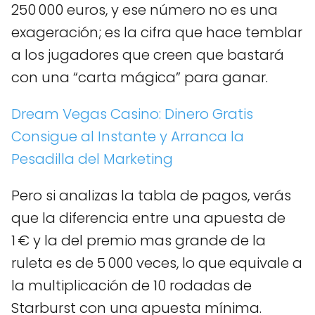
250 000 euros, y ese número no es una
exageración; es la cifra que hace temblar
a los jugadores que creen que bastará
con una “carta mágica” para ganar.
Dream Vegas Casino: Dinero Gratis
Consigue al Instante y Arranca la
Pesadilla del Marketing
Pero si analizas la tabla de pagos, verás
que la diferencia entre una apuesta de
1 € y la del premio mas grande de la
ruleta es de 5 000 veces, lo que equivale a
la multiplicación de 10 rodadas de
Starburst con una apuesta mínima.