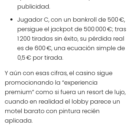
publicidad.
Jugador C, con un bankroll de 500 €,
persigue el jackpot de 500 000 €; tras
1 200 tiradas sin éxito, su pérdida real
es de 600 €, una ecuación simple de
0,5 € por tirada.
Y aún con esas cifras, el casino sigue
promocionando la “experiencia
premium” como si fuera un resort de lujo,
cuando en realidad el lobby parece un
motel barato con pintura recién
aplicada.