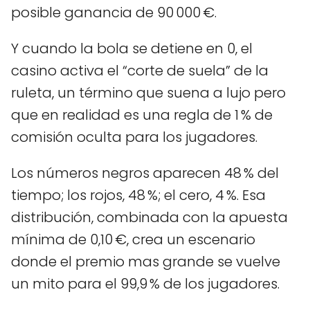
posible ganancia de 90 000 €.
Y cuando la bola se detiene en 0, el
casino activa el “corte de suela” de la
ruleta, un término que suena a lujo pero
que en realidad es una regla de 1 % de
comisión oculta para los jugadores.
Los números negros aparecen 48 % del
tiempo; los rojos, 48 %; el cero, 4 %. Esa
distribución, combinada con la apuesta
mínima de 0,10 €, crea un escenario
donde el premio mas grande se vuelve
un mito para el 99,9 % de los jugadores.