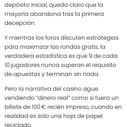
depósito inicial, queda claro que la
mayoría abandona tras la primera
decepción.
Y mientras los foros discuten estrategias
para maximizar las rondas gratis, la
verdadera estadística es que 9 de cada
10 jugadores nunca superan el requisito
de apuestas y terminan sin nada.
Pero la narrativa del casino sigue
vendiendo “dinero real” como si fuera un
billete de 100 € recién impreso, cuando en
realidad es solo una hoja de papel
reciclado.