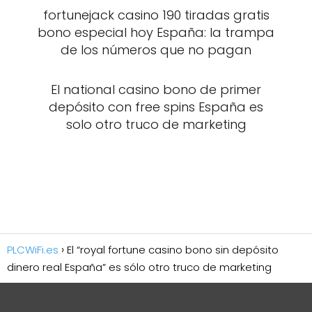
fortunejack casino 190 tiradas gratis
bono especial hoy España: la trampa
de los números que no pagan
El national casino bono de primer
depósito con free spins España es
solo otro truco de marketing
PLCWiFi.es
El “royal fortune casino bono sin depósito
dinero real España” es sólo otro truco de marketing