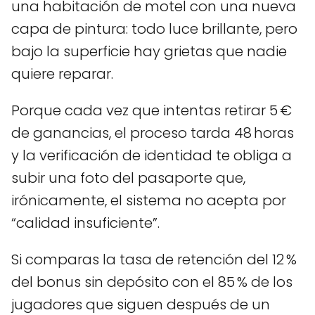
una habitación de motel con una nueva
capa de pintura: todo luce brillante, pero
bajo la superficie hay grietas que nadie
quiere reparar.
Porque cada vez que intentas retirar 5 €
de ganancias, el proceso tarda 48 horas
y la verificación de identidad te obliga a
subir una foto del pasaporte que,
irónicamente, el sistema no acepta por
“calidad insuficiente”.
Si comparas la tasa de retención del 12 %
del bonus sin depósito con el 85 % de los
jugadores que siguen después de un