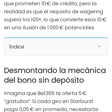
que prometen 10 € de crédito, pero la
realidad es que el requisito de wagering
supera los 100×, lo que convierte esos 10 €
en una ilusión de 1 000 € potenciales.
Índice
Desmontando la mecánica
del bono sin depósito
Imagina que Bet365 te oferta 5 €
“gratuitos”. Si cada giro en Starburst
paga 0,05 € en promedio, necesitarás