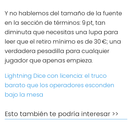
Y no hablemos del tamaño de la fuente
en la sección de términos: 9 pt, tan
diminuta que necesitas una lupa para
leer que el retiro mínimo es de 30 €; una
verdadera pesadilla para cualquier
jugador que apenas empieza.
Lightning Dice con licencia: el truco
barato que los operadores esconden
bajo la mesa
Esto también te podría interesar >>