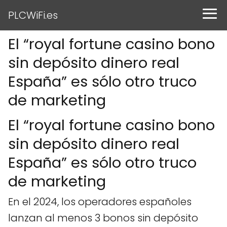
PLCWiFi.es
El “royal fortune casino bono
sin depósito dinero real
España” es sólo otro truco
de marketing
El “royal fortune casino bono
sin depósito dinero real
España” es sólo otro truco
de marketing
En el 2024, los operadores españoles
lanzan al menos 3 bonos sin depósito