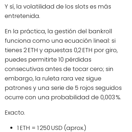
Y sí, la volatilidad de los slots es más
entretenida.
En la práctica, la gestión del bankroll
funciona como una ecuación lineal: si
tienes 2 ETH y apuestas 0,2 ETH por giro,
puedes permitirte 10 pérdidas
consecutivas antes de tocar cero; sin
embargo, la ruleta rara vez sigue
patrones y una serie de 5 rojos seguidos
ocurre con una probabilidad de 0,003 %.
Exacto.
1 ETH = 1 250 USD (aprox.)