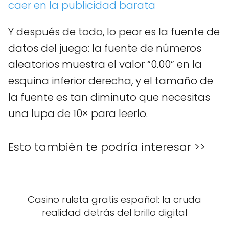
caer en la publicidad barata
Y después de todo, lo peor es la fuente de
datos del juego: la fuente de números
aleatorios muestra el valor “0.00” en la
esquina inferior derecha, y el tamaño de
la fuente es tan diminuto que necesitas
una lupa de 10× para leerlo.
Esto también te podría interesar >>
Casino ruleta gratis español: la cruda
realidad detrás del brillo digital