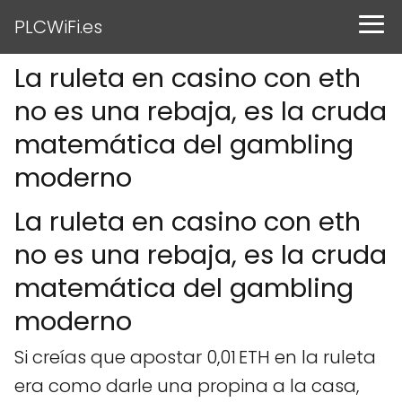
PLCWiFi.es
La ruleta en casino con eth
no es una rebaja, es la cruda
matemática del gambling
moderno
La ruleta en casino con eth
no es una rebaja, es la cruda
matemática del gambling
moderno
Si creías que apostar 0,01 ETH en la ruleta
era como darle una propina a la casa,