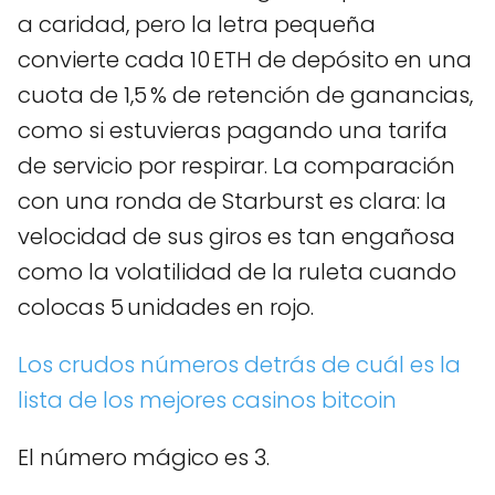
a caridad, pero la letra pequeña
convierte cada 10 ETH de depósito en una
cuota de 1,5 % de retención de ganancias,
como si estuvieras pagando una tarifa
de servicio por respirar. La comparación
con una ronda de Starburst es clara: la
velocidad de sus giros es tan engañosa
como la volatilidad de la ruleta cuando
colocas 5 unidades en rojo.
Los crudos números detrás de cuál es la
lista de los mejores casinos bitcoin
El número mágico es 3.