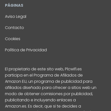
PÁGINAS
Aviso Legal
Contacto
Cookies
Política de Privacidad
El propietario de este sito web, Plcwifi.es
participa en el Programa de Afiliados de
Amazon EU, un programa de publicidad para
afiliados diseñado para ofrecer a sitios web un
modo de obtener comisiones por publicidad,
publicitando e incluyendo enlaces a
Amazon.es. Es decir, que si te decides a