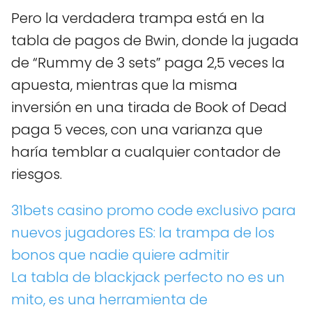
Pero la verdadera trampa está en la
tabla de pagos de Bwin, donde la jugada
de “Rummy de 3 sets” paga 2,5 veces la
apuesta, mientras que la misma
inversión en una tirada de Book of Dead
paga 5 veces, con una varianza que
haría temblar a cualquier contador de
riesgos.
31bets casino promo code exclusivo para
nuevos jugadores ES: la trampa de los
bonos que nadie quiere admitir
La tabla de blackjack perfecto no es un
mito, es una herramienta de