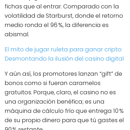
fichas que al entrar. Comparado con la
volatilidad de Starburst, donde el retorno
medio ronda el 96 %, la diferencia es
abismal.
El mito de jugar ruleta para ganar cripto:
Desmontando la ilusión del casino digital
Y aún así, los promotores lanzan “gift” de
bonos como si fueran caramelos
gratuitos. Porque, claro, el casino no es
una organización benéfica; es una
máquina de cálculo frío que entrega 10 %
de su propio dinero para que tú gastes el
90 % restante.