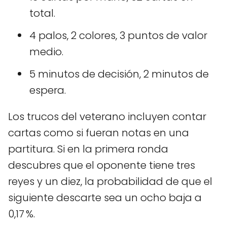
total.
4 palos, 2 colores, 3 puntos de valor
medio.
5 minutos de decisión, 2 minutos de
espera.
Los trucos del veterano incluyen contar
cartas como si fueran notas en una
partitura. Si en la primera ronda
descubres que el oponente tiene tres
reyes y un diez, la probabilidad de que el
siguiente descarte sea un ocho baja a
0,17 %.