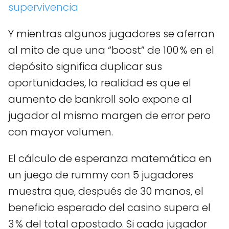
supervivencia
Y mientras algunos jugadores se aferran
al mito de que una “boost” de 100 % en el
depósito significa duplicar sus
oportunidades, la realidad es que el
aumento de bankroll solo expone al
jugador al mismo margen de error pero
con mayor volumen.
El cálculo de esperanza matemática en
un juego de rummy con 5 jugadores
muestra que, después de 30 manos, el
beneficio esperado del casino supera el
3 % del total apostado. Si cada jugador