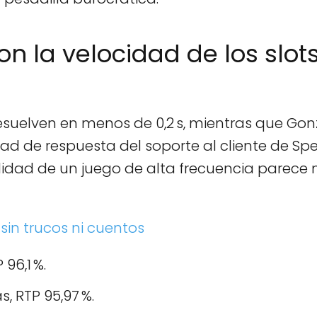
n la velocidad de los slo
resuelven en menos de 0,2 s, mientras que Gonz
d de respuesta del soporte al cliente de Sp
tilidad de un juego de alta frecuencia parece
sin trucos ni cuentos
 96,1 %.
s, RTP 95,97 %.