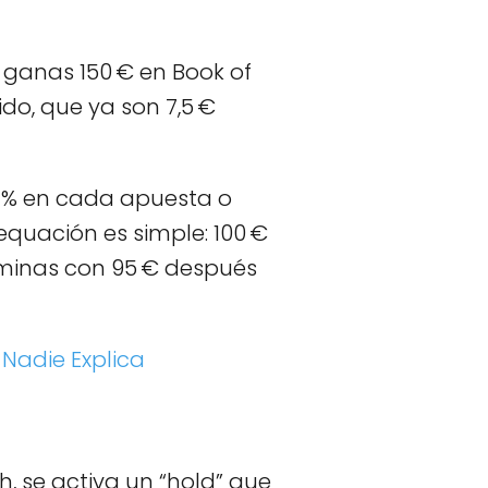
Si ganas 150 € en Book of
pido, que ya son 7,5 €
,5 % en cada apuesta o
equación es simple: 100 €
rminas con 95 € después
Nadie Explica
h, se activa un “hold” que