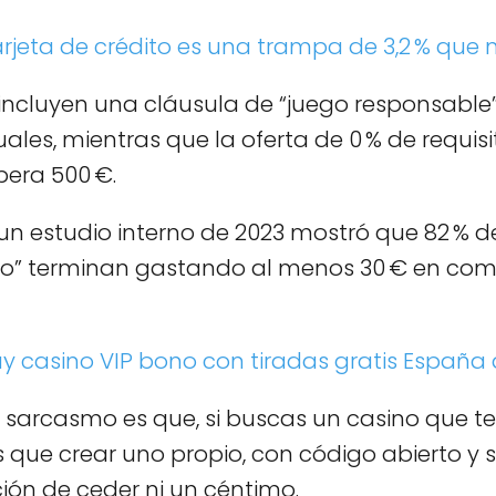
tarjeta de crédito es una trampa de 3,2 % qu
incluyen una cláusula de “juego responsable”
ales, mientras que la oferta de 0 % de requis
pera 500 €.
 un estudio interno de 2023 mostró que 82 % 
ito” terminan gastando al menos 30 € en comi
lay casino VIP bono con tiradas gratis España
l sarcasmo es que, si buscas un casino que t
 que crear uno propio, con código abierto y s
nción de ceder ni un céntimo.