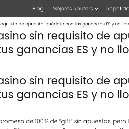
Blog
Mejores Routers
Repetido
equisito de apuesta: quédate con tus ganancias ES y no llore
sino sin requisito de ap
us ganancias ES y no llo
sino sin requisito de ap
us ganancias ES y no llo
promesa de 100 % de “gift” sin apuestas, per