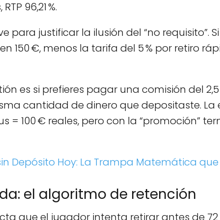
 RTP 96,21 %.
 para justificar la ilusión del “no requisito”. 
 en 150 €, menos la tarifa del 5 % por retiro rá
ión es si prefieres pagar una comisión del 2
isma cantidad de dinero que depositaste. La 
s = 100 € reales, pero con la “promoción” te
 sin Depósito Hoy: La Trampa Matemática que 
da: el algoritmo de retención
a que el jugador intenta retirar antes de 72 