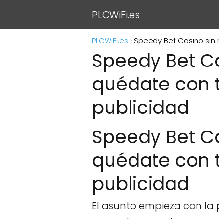
PLCWiFi.es
PLCWiFi.es
Speedy Bet Casino sin r
Speedy Bet Ca
quédate con t
publicidad
Speedy Bet Ca
quédate con t
publicidad
El asunto empieza con la 