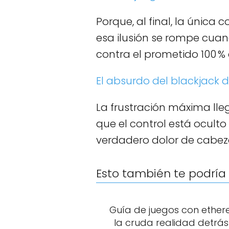
Porque, al final, la única 
esa ilusión se rompe cuand
contra el prometido 100 % e
El absurdo del blackjack d
La frustración máxima ll
que el control está oculto
verdadero dolor de cabez
Esto también te podría 
Guía de juegos con ether
la cruda realidad detrás