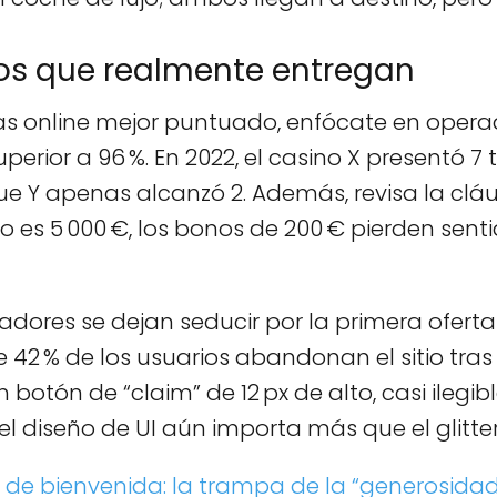
os que realmente entregan
s online mejor puntuado, enfócate en opera
erior a 96 %. En 2022, el casino X presentó 7 
ue Y apenas alcanzó 2. Además, revisa la cláu
o es 5 000 €, los bonos de 200 € pierden sen
adores se dejan seducir por la primera oferta
 42 % de los usuarios abandonan el sitio tra
 botón de “claim” de 12 px de alto, casi ilegib
el diseño de UI aún importa más que el glitter 
 de bienvenida: la trampa de la “generosida