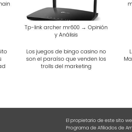
hain
m
Tp-link archer mr600 → Opinión
y Análisis
ito
Los juegos de bingo casino no
s
son el paraíso que venden los
Ma
dad
trolls del marketing
El propietario de este sito web
Programa de Afiliados de A