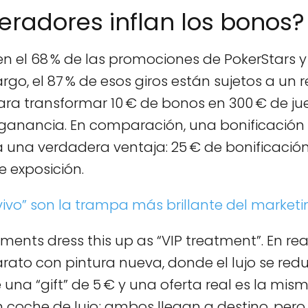
eradores inflan los bonos?
 en el 68 % de las promociones de PokerStars
argo, el 87 % de esos giros están sujetos a un
 para transformar 10 € de bonos en 300 € de j
r ganancia. En comparación, una bonificación
a una verdadera ventaja: 25 € de bonificación
 exposición.
n vivo” son la trampa más brillante del market
ents dress this up as “VIP treatment”. En re
arato con pintura nueva, donde el lujo se r
e una “gift” de 5 € y una oferta real es la m
coche de lujo; ambos llegan a destino, pero 