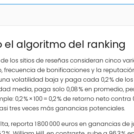
l algoritmo del ranking
e los sitios de reseñas consideran cinco varia
 frecuencia de bonificaciones y la reputación
una volatilidad baja y paga cada 0,2 % de los
lidad media, paga solo 0,08 % en promedio, pe
ple: 0,2 % × 100 = 0,2 % de retorno neto contra 0,
casi tres veces más ganancias potenciales.
alta, reporta 1 800 000 euros en ganancias de
2 %. William Hill, en contraste, sube a 96,3 