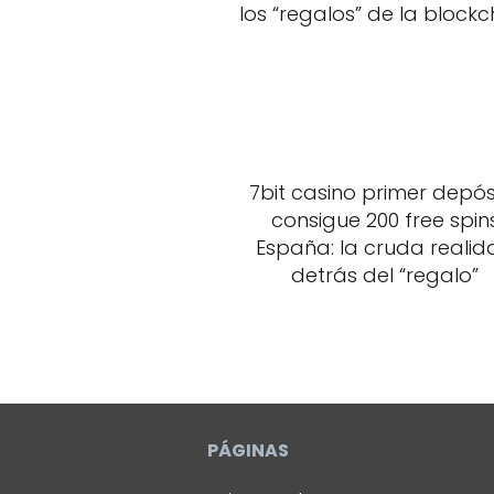
los “regalos” de la blockc
7bit casino primer depós
consigue 200 free spin
España: la cruda reali
detrás del “regalo”
PÁGINAS