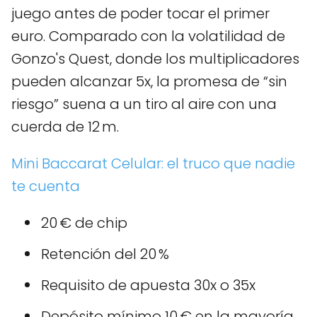
juego antes de poder tocar el primer
euro. Comparado con la volatilidad de
Gonzo's Quest, donde los multiplicadores
pueden alcanzar 5x, la promesa de “sin
riesgo” suena a un tiro al aire con una
cuerda de 12 m.
Mini Baccarat Celular: el truco que nadie
te cuenta
20 € de chip
Retención del 20 %
Requisito de apuesta 30x o 35x
Depósito mínimo 10 € en la mayoría