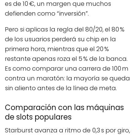
es de 10 €, un margen que muchos
defienden como “inversión”.
Pero si aplicas la regla del 80/20, el 80 %
de los usuarios perderá su chip en la
primera hora, mientras que el 20 %
restante apenas roza el 5 % de la banca.
Es como comparar una carrera de 100 m
contra un maratón: la mayoría se queda
sin aliento antes de la línea de meta.
Comparación con las máquinas
de slots populares
Starburst avanza a ritmo de 0,3 s por giro,