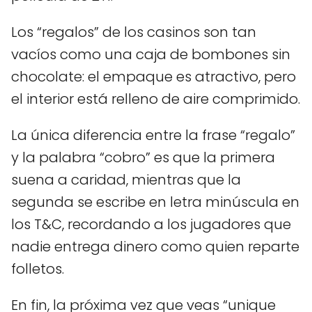
Los “regalos” de los casinos son tan
vacíos como una caja de bombones sin
chocolate: el empaque es atractivo, pero
el interior está relleno de aire comprimido.
La única diferencia entre la frase “regalo”
y la palabra “cobro” es que la primera
suena a caridad, mientras que la
segunda se escribe en letra minúscula en
los T&C, recordando a los jugadores que
nadie entrega dinero como quien reparte
folletos.
En fin, la próxima vez que veas “unique