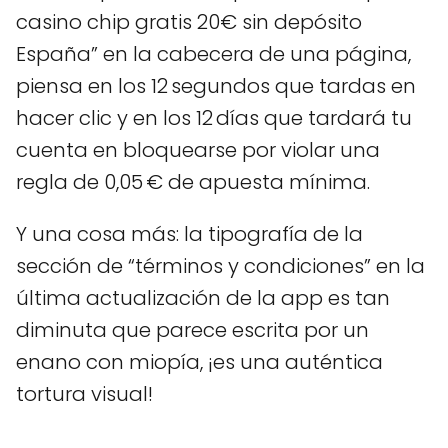
casino chip gratis 20€ sin depósito
España” en la cabecera de una página,
piensa en los 12 segundos que tardas en
hacer clic y en los 12 días que tardará tu
cuenta en bloquearse por violar una
regla de 0,05 € de apuesta mínima.
Y una cosa más: la tipografía de la
sección de “términos y condiciones” en la
última actualización de la app es tan
diminuta que parece escrita por un
enano con miopía, ¡es una auténtica
tortura visual!