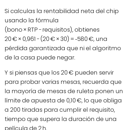
Si calculas la rentabilidad neta del chip
usando la fórmula
(bono × RTP − requisitos), obtienes
20 € × 0,961 − (20 € × 30) = ‑580 €, una
pérdida garantizada que ni el algoritmo
de la casa puede negar.
Y si piensas que los 20 € pueden servir
para probar varias mesas, recuerda que
la mayoría de mesas de ruleta ponen un
límite de apuesta de 0,10 €, lo que obliga
a 200 tiradas para cumplir el requisito,
tiempo que supera la duración de una
película de 2 h.