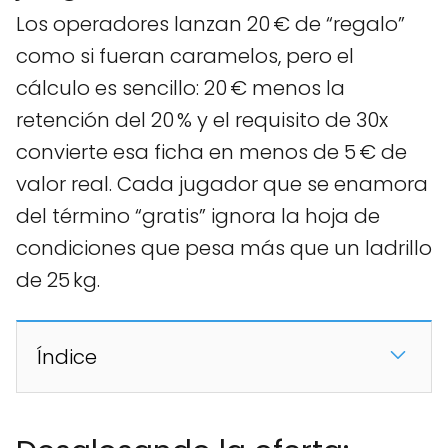
Los operadores lanzan 20 € de “regalo”
como si fueran caramelos, pero el
cálculo es sencillo: 20 € menos la
retención del 20 % y el requisito de 30x
convierte esa ficha en menos de 5 € de
valor real. Cada jugador que se enamora
del término “gratis” ignora la hoja de
condiciones que pesa más que un ladrillo
de 25 kg.
Índice