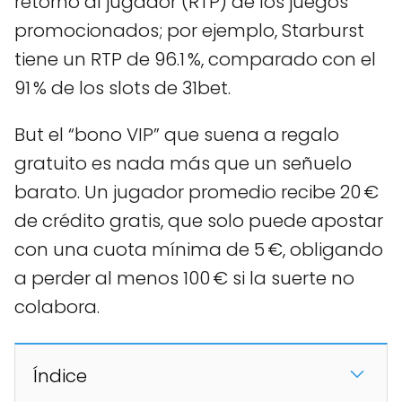
retorno al jugador (RTP) de los juegos
promocionados; por ejemplo, Starburst
tiene un RTP de 96.1 %, comparado con el
91 % de los slots de 31bet.
But el “bono VIP” que suena a regalo
gratuito es nada más que un señuelo
barato. Un jugador promedio recibe 20 €
de crédito gratis, que solo puede apostar
con una cuota mínima de 5 €, obligando
a perder al menos 100 € si la suerte no
colabora.
Índice