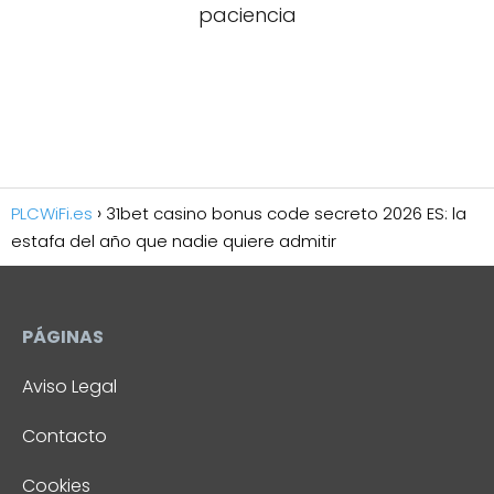
paciencia
PLCWiFi.es
31bet casino bonus code secreto 2026 ES: la
estafa del año que nadie quiere admitir
PÁGINAS
Aviso Legal
Contacto
Cookies