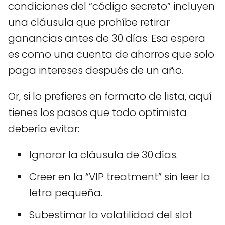
condiciones del “código secreto” incluyen
una cláusula que prohíbe retirar
ganancias antes de 30 días. Esa espera
es como una cuenta de ahorros que solo
paga intereses después de un año.
Or, si lo prefieres en formato de lista, aquí
tienes los pasos que todo optimista
debería evitar:
Ignorar la cláusula de 30 días.
Creer en la “VIP treatment” sin leer la
letra pequeña.
Subestimar la volatilidad del slot