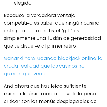
elegido.
Because la verdadera ventaja
competitiva es saber que ningún casino
entrega dinero gratis; el “gift” es
simplemente una ilusión de generosidad
que se disuelve al primer retiro.
Ganar dinero jugando blackjack online: la
cruda realidad que los casinos no
quieren que veas
And ahora que has leído suficiente
mierda, la única cosa que vale la pena
criticar son los menús desplegables de