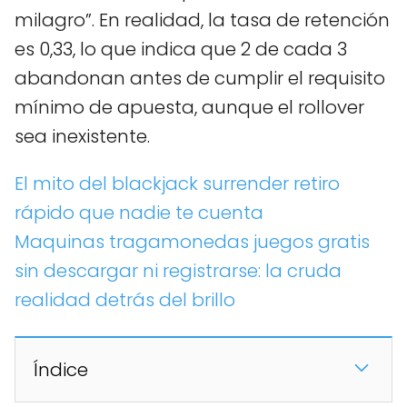
milagro”. En realidad, la tasa de retención
es 0,33, lo que indica que 2 de cada 3
abandonan antes de cumplir el requisito
mínimo de apuesta, aunque el rollover
sea inexistente.
El mito del blackjack surrender retiro
rápido que nadie te cuenta
Maquinas tragamonedas juegos gratis
sin descargar ni registrarse: la cruda
realidad detrás del brillo
Índice