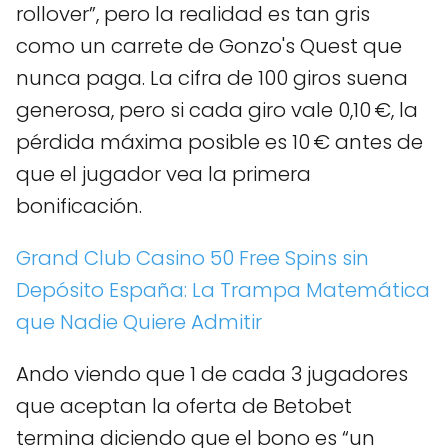
rollover”, pero la realidad es tan gris
como un carrete de Gonzo's Quest que
nunca paga. La cifra de 100 giros suena
generosa, pero si cada giro vale 0,10 €, la
pérdida máxima posible es 10 € antes de
que el jugador vea la primera
bonificación.
Grand Club Casino 50 Free Spins sin
Depósito España: La Trampa Matemática
que Nadie Quiere Admitir
Ando viendo que 1 de cada 3 jugadores
que aceptan la oferta de Betobet
termina diciendo que el bono es “un