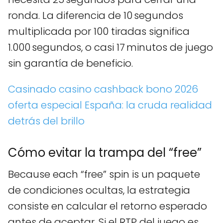
ronda. La diferencia de 10 segundos
multiplicada por 100 tiradas significa
1.000 segundos, o casi 17 minutos de juego
sin garantía de beneficio.
Casinado casino cashback bono 2026
oferta especial España: la cruda realidad
detrás del brillo
Cómo evitar la trampa del “free”
Because each “free” spin is un paquete
de condiciones ocultas, la estrategia
consiste en calcular el retorno esperado
antes de aceptar. Si el RTP del juego es