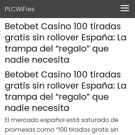
PLCWiFi.es
Betobet Casino 100 tiradas
gratis sin rollover España: La
trampa del “regalo” que
nadie necesita
Betobet Casino 100 tiradas
gratis sin rollover España: La
trampa del “regalo” que
nadie necesita
El mercado español está saturado de
promesas como “100 tiradas gratis sin