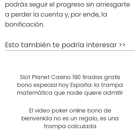
podrás seguir el progreso sin arriesgarte
a perder la cuenta y, por ende, la
bonificación.
Esto también te podría interesar >>
Slot Planet Casino 190 tiradas gratis
bono especial hoy España: la trampa
matemática que nadie quiere admitir
El video poker online bono de
bienvenida no es un regalo, es una
trampa calculada