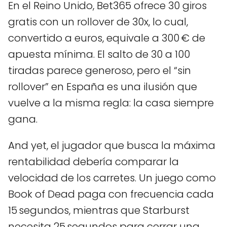
En el Reino Unido, Bet365 ofrece 30 giros
gratis con un rollover de 30x, lo cual,
convertido a euros, equivale a 300 € de
apuesta mínima. El salto de 30 a 100
tiradas parece generoso, pero el “sin
rollover” en España es una ilusión que
vuelve a la misma regla: la casa siempre
gana.
And yet, el jugador que busca la máxima
rentabilidad debería comparar la
velocidad de los carretes. Un juego como
Book of Dead paga con frecuencia cada
15 segundos, mientras que Starburst
necesita 25 segundos para cerrar una