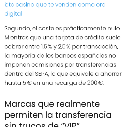
btc casino que te venden como oro
digital
Segundo, el coste es prácticamente nulo.
Mientras que una tarjeta de crédito suele
cobrar entre 1,5 % y 2,5 % por transacción,
la mayoría de los bancos españoles no
imponen comisiones por transferencias
dentro del SEPA, lo que equivale a ahorrar
hasta 5 € en una recarga de 200 €.
Marcas que realmente
permiten la transferencia
sin trucos de “VIP”