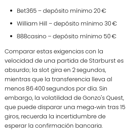
Bet365 – depósito mínimo 20 €
William Hill – depósito mínimo 30 €
888casino – depósito mínimo 50 €
Comparar estas exigencias con la
velocidad de una partida de Starburst es
absurdo; la slot gira en 2 segundos,
mientras que la transferencia lleva al
menos 86 400 segundos por día. Sin
embargo, la volatilidad de Gonzo's Quest,
que puede disparar una mega‑win tras 15
giros, recuerda la incertidumbre de
esperar la confirmación bancaria.