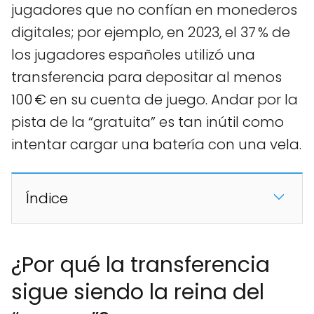
jugadores que no confían en monederos
digitales; por ejemplo, en 2023, el 37 % de
los jugadores españoles utilizó una
transferencia para depositar al menos
100 € en su cuenta de juego. Andar por la
pista de la “gratuita” es tan inútil como
intentar cargar una batería con una vela.
Índice
¿Por qué la transferencia
sigue siendo la reina del