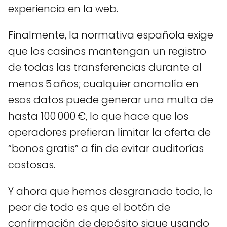
experiencia en la web.
Finalmente, la normativa española exige
que los casinos mantengan un registro
de todas las transferencias durante al
menos 5 años; cualquier anomalía en
esos datos puede generar una multa de
hasta 100 000 €, lo que hace que los
operadores prefieran limitar la oferta de
“bonos gratis” a fin de evitar auditorías
costosas.
Y ahora que hemos desgranado todo, lo
peor de todo es que el botón de
confirmación de depósito sigue usando