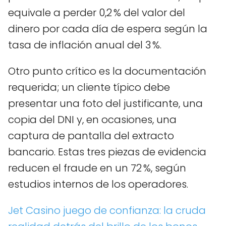
equivale a perder 0,2 % del valor del
dinero por cada día de espera según la
tasa de inflación anual del 3 %.
Otro punto crítico es la documentación
requerida; un cliente típico debe
presentar una foto del justificante, una
copia del DNI y, en ocasiones, una
captura de pantalla del extracto
bancario. Estas tres piezas de evidencia
reducen el fraude en un 72 %, según
estudios internos de los operadores.
Jet Casino juego de confianza: la cruda