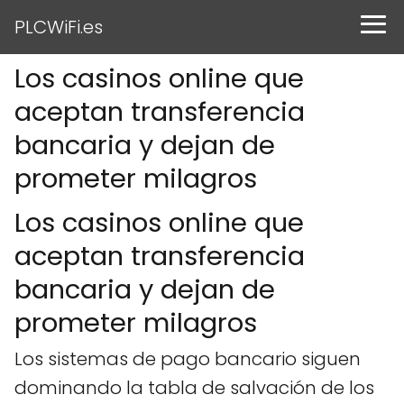
PLCWiFi.es
Los casinos online que
aceptan transferencia
bancaria y dejan de
prometer milagros
Los casinos online que
aceptan transferencia
bancaria y dejan de
prometer milagros
Los sistemas de pago bancario siguen
dominando la tabla de salvación de los