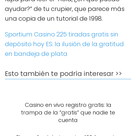
ayudar?” de tu crupier, que parece más
una copia de un tutorial de 1998.
Sportium Casino 225 tiradas gratis sin
depósito hoy ES: la ilusión de la gratitud
en bandeja de plata
Esto también te podría interesar >>
Casino en vivo registro gratis: la
trampa de la “gratis” que nadie te
cuenta