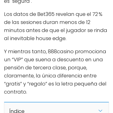
es "segura".
Los datos de Bet365 revelan que el 72 %
de las sesiones duran menos de 12
minutos antes de que el jugador se rinda
al inevitable house edge.
Y mientras tanto, 888casino promociona
un “VIP” que suena a descuento en una
pensión de tercera clase, porque,
claramente, la única diferencia entre
“gratis” y “regalo” es la letra pequeña del
contrato.
Índice