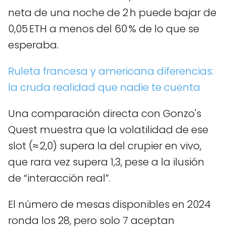
neta de una noche de 2 h puede bajar de
0,05 ETH a menos del 60 % de lo que se
esperaba.
Ruleta francesa y americana diferencias:
la cruda realidad que nadie te cuenta
Una comparación directa con Gonzo's
Quest muestra que la volatilidad de ese
slot (≈ 2,0) supera la del crupier en vivo,
que rara vez supera 1,3, pese a la ilusión
de “interacción real”.
El número de mesas disponibles en 2024
ronda los 28, pero solo 7 aceptan