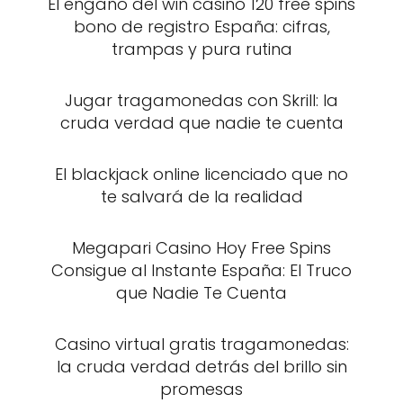
El engaño del win casino 120 free spins
bono de registro España: cifras,
trampas y pura rutina
Jugar tragamonedas con Skrill: la
cruda verdad que nadie te cuenta
El blackjack online licenciado que no
te salvará de la realidad
Megapari Casino Hoy Free Spins
Consigue al Instante España: El Truco
que Nadie Te Cuenta
Casino virtual gratis tragamonedas:
la cruda verdad detrás del brillo sin
promesas