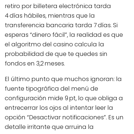
retiro por billetera electrónica tarda
4 días hábiles, mientras que la
transferencia bancaria tarda 7 días. Si
esperas “dinero fácil”, la realidad es que
el algoritmo del casino calcula la
probabilidad de que te quedes sin
fondos en 3,2 meses.
El último punto que muchos ignoran: la
fuente tipográfica del menú de
configuración mide 9 pt, lo que obliga a
entrecerrar los ojos al intentar leer la
opción “Desactivar notificaciones”. Es un
detalle irritante que arruina la