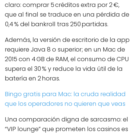
claro: comprar 5 créditos extra por 2 €,
que al final se traduce en una pérdida de
0,4 % del bankroll tras 250 partidas.
Además, la versión de escritorio de la app
requiere Java 8 o superior; en un Mac de
2015 con 4 GB de RAM, el consumo de CPU
supera el 30 % y reduce la vida útil de la
batería en 2 horas.
Bingo gratis para Mac: la cruda realidad
que los operadores no quieren que veas
Una comparación digna de sarcasmo: el
“VIP lounge” que prometen los casinos es