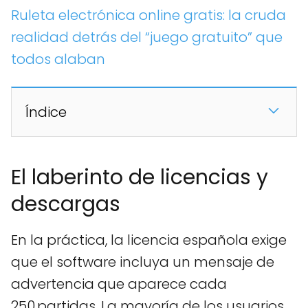
Ruleta electrónica online gratis: la cruda
realidad detrás del “juego gratuito” que
todos alaban
Índice
El laberinto de licencias y
descargas
En la práctica, la licencia española exige
que el software incluya un mensaje de
advertencia que aparece cada
250 partidas. La mayoría de los usuarios