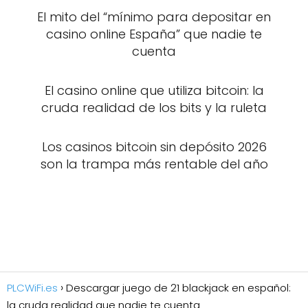
El mito del “mínimo para depositar en
casino online España” que nadie te
cuenta
El casino online que utiliza bitcoin: la
cruda realidad de los bits y la ruleta
Los casinos bitcoin sin depósito 2026
son la trampa más rentable del año
PLCWiFi.es
Descargar juego de 21 blackjack en español:
la cruda realidad que nadie te cuenta