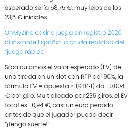
esperado sería 58,75 €, muy lejos de los
23,5 € iniciales.
OhMyZino casino juega sin registro 2026
al instante España: la cruda realidad del
“juego rápido”
Si calculamos el valor esperado (EV) de
una tirada en un slot con RTP del 96%, la
fórmula EV = apuesta × (RTP‑1) da -0,004
€ por giro. Multiplicado por 235 giros, el EV
total es -0,94 €, casi un euro perdido
antes de que el jugador pueda decir
“¡tengo suerte!”.