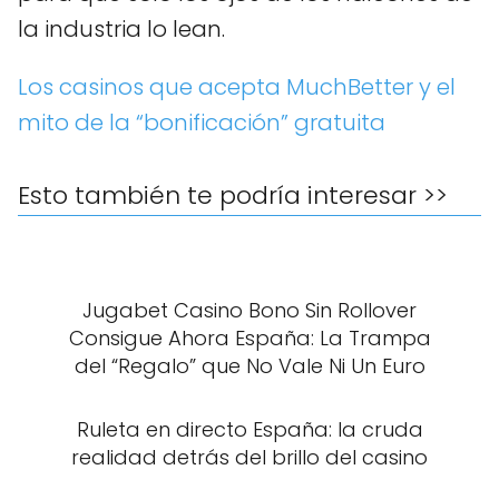
la industria lo lean.
Los casinos que acepta MuchBetter y el
mito de la “bonificación” gratuita
Esto también te podría interesar >>
Jugabet Casino Bono Sin Rollover
Consigue Ahora España: La Trampa
del “Regalo” que No Vale Ni Un Euro
Ruleta en directo España: la cruda
realidad detrás del brillo del casino