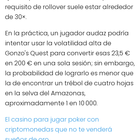
requisito de rollover suele estar alrededor
de 30×.
En la práctica, un jugador audaz podría
intentar usar la volatilidad alta de
Gonzo's Quest para convertir esas 23,5 €
en 200 € en una sola sesión; sin embargo,
la probabilidad de lograrlo es menor que
la de encontrar un trébol de cuatro hojas
en la selva del Amazonas,
aproximadamente 1 en 10 000.
El casino para jugar poker con
criptomonedas que no te venderá
sueños de oro