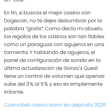
En fin, si buscas el mejor casino con
Dogecoin, no te dejes deslumbrar por la
palabra “gratis”. Como decía mi abuelo,
los regalos de los casinos son tan fiables
como un paraguas con agujeros en una
tormenta. Y hablando de agujeros, el
panel de configuración de sonido en la
última actualización de Gonzo's Quest
tiene un control de volumen que apenas
sube del 3 % al 5 % y eso es simplemente
irritante.
Cosmobet casino bono sin depósito 2026