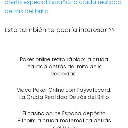
oferta especial España: la cruda realidad
detrás del brillo
Esto también te podría interesar >>
Poker online retiro rápido: la cruda
realidad detrás del mito de la
velocidad
Video Poker Online con Paysafecard:
La Cruda Realidad Detrás del Brillo
El casino online España depósito
Bitcoin: la cruda matemática detrás
del brillo