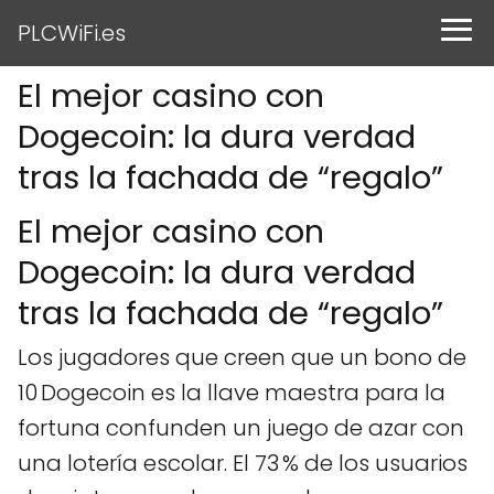
PLCWiFi.es
El mejor casino con
Dogecoin: la dura verdad
tras la fachada de “regalo”
El mejor casino con
Dogecoin: la dura verdad
tras la fachada de “regalo”
Los jugadores que creen que un bono de
10 Dogecoin es la llave maestra para la
fortuna confunden un juego de azar con
una lotería escolar. El 73 % de los usuarios