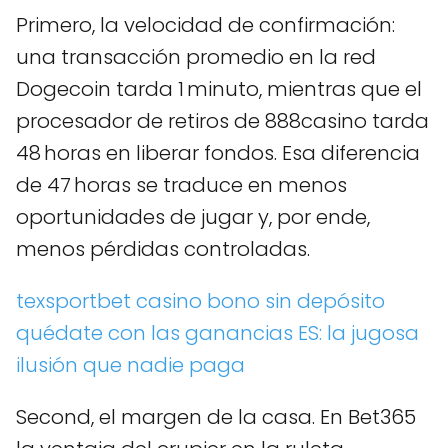
Primero, la velocidad de confirmación:
una transacción promedio en la red
Dogecoin tarda 1 minuto, mientras que el
procesador de retiros de 888casino tarda
48 horas en liberar fondos. Esa diferencia
de 47 horas se traduce en menos
oportunidades de jugar y, por ende,
menos pérdidas controladas.
texsportbet casino bono sin depósito
quédate con las ganancias ES: la jugosa
ilusión que nadie paga
Second, el margen de la casa. En Bet365