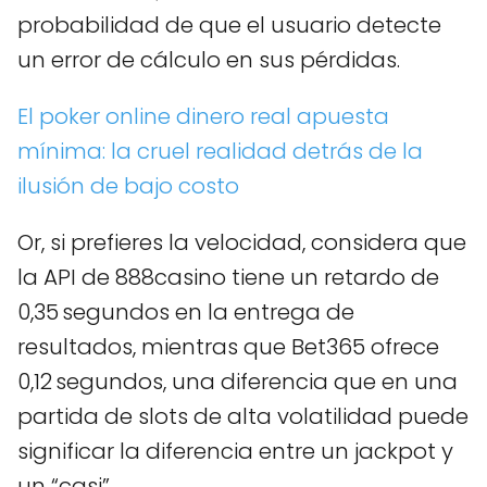
probabilidad de que el usuario detecte
un error de cálculo en sus pérdidas.
El poker online dinero real apuesta
mínima: la cruel realidad detrás de la
ilusión de bajo costo
Or, si prefieres la velocidad, considera que
la API de 888casino tiene un retardo de
0,35 segundos en la entrega de
resultados, mientras que Bet365 ofrece
0,12 segundos, una diferencia que en una
partida de slots de alta volatilidad puede
significar la diferencia entre un jackpot y
un “casi”.