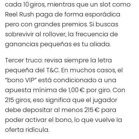
cada 10 giros, mientras que un slot como
Reel Rush paga de forma esporádica
pero con grandes premios. Si buscas
sobrevivir al rollover, la frecuencia de
ganancias pequeñas es tu aliada.
Tercer truco: revisa siempre la letra
pequeña del T&C. En muchos casos, el
“bono VIP” está condicionado a una
apuesta mínima de 1,00 € por giro. Con
215 giros, eso significa que el jugador
debe depositar al menos 215 € para
poder activar el bono, lo que vuelve la
oferta ridícula.