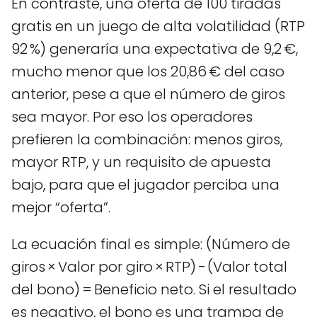
En contraste, una oferta de 100 tiradas
gratis en un juego de alta volatilidad (RTP
92 %) generaría una expectativa de 9,2 €,
mucho menor que los 20,86 € del caso
anterior, pese a que el número de giros
sea mayor. Por eso los operadores
prefieren la combinación: menos giros,
mayor RTP, y un requisito de apuesta
bajo, para que el jugador perciba una
mejor “oferta”.
La ecuación final es simple: (Número de
giros × Valor por giro × RTP) − (Valor total
del bono) = Beneficio neto. Si el resultado
es negativo, el bono es una trampa de