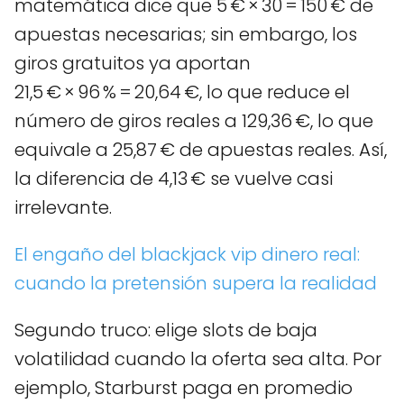
matemática dice que 5 € × 30 = 150 € de
apuestas necesarias; sin embargo, los
giros gratuitos ya aportan
21,5 € × 96 % = 20,64 €, lo que reduce el
número de giros reales a 129,36 €, lo que
equivale a 25,87 € de apuestas reales. Así,
la diferencia de 4,13 € se vuelve casi
irrelevante.
El engaño del blackjack vip dinero real:
cuando la pretensión supera la realidad
Segundo truco: elige slots de baja
volatilidad cuando la oferta sea alta. Por
ejemplo, Starburst paga en promedio