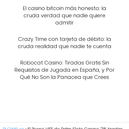
El casino bitcoin más honesto: la
cruda verdad que nadie quiere
admitir
Crazy Time con tarjeta de débito: la
cruda realidad que nadie te cuenta
Robocat Casino: Tiradas Gratis Sin
Requisitos de Jugada en España, y Por
Qué No Son la Panacea que Crees
PLCWiFi.es
El “bono VIP” de Palm Slots Casino 215 tiradas