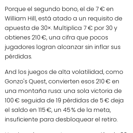
Porque el segundo bono, el de 7 € en
William Hill, está atado a un requisito de
apuesta de 30×. Multiplica 7 € por 30 y
obtienes 210 €, una cifra que pocos
jugadores logran alcanzar sin inflar sus
pérdidas.
And los juegos de alta volatilidad, como
Gonzo's Quest, convierten esos 210 € en
una montaña rusa: una sola victoria de
100 € seguida de 19 pérdidas de 5 € deja
el saldo en 115 €, un 45 % de la meta,
insuficiente para desbloquear el retiro.