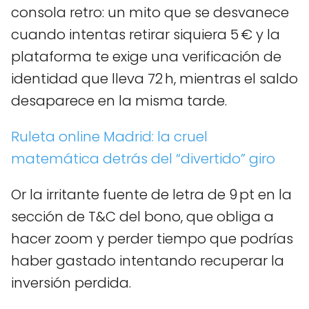
consola retro: un mito que se desvanece
cuando intentas retirar siquiera 5 € y la
plataforma te exige una verificación de
identidad que lleva 72 h, mientras el saldo
desaparece en la misma tarde.
Ruleta online Madrid: la cruel
matemática detrás del “divertido” giro
Or la irritante fuente de letra de 9 pt en la
sección de T&C del bono, que obliga a
hacer zoom y perder tiempo que podrías
haber gastado intentando recuperar la
inversión perdida.