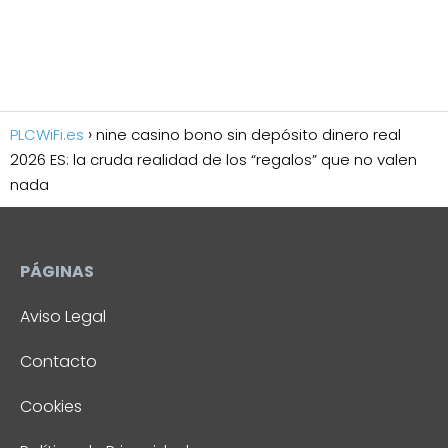
PLCWiFi.es
nine casino bono sin depósito dinero real
2026 ES: la cruda realidad de los “regalos” que no valen
nada
PÁGINAS
Aviso Legal
Contacto
Cookies