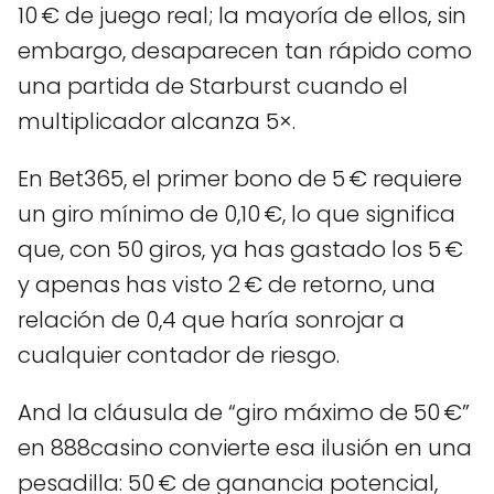
10 € de juego real; la mayoría de ellos, sin
embargo, desaparecen tan rápido como
una partida de Starburst cuando el
multiplicador alcanza 5×.
En Bet365, el primer bono de 5 € requiere
un giro mínimo de 0,10 €, lo que significa
que, con 50 giros, ya has gastado los 5 €
y apenas has visto 2 € de retorno, una
relación de 0,4 que haría sonrojar a
cualquier contador de riesgo.
And la cláusula de “giro máximo de 50 €”
en 888casino convierte esa ilusión en una
pesadilla: 50 € de ganancia potencial,