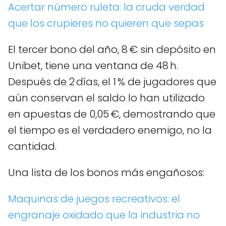
Acertar número ruleta: la cruda verdad
que los crupieres no quieren que sepas
El tercer bono del año, 8 € sin depósito en
Unibet, tiene una ventana de 48 h.
Después de 2 días, el 1 % de jugadores que
aún conservan el saldo lo han utilizado
en apuestas de 0,05 €, demostrando que
el tiempo es el verdadero enemigo, no la
cantidad.
Una lista de los bonos más engañosos:
Maquinas de juegos recreativos: el
engranaje oxidado que la industria no