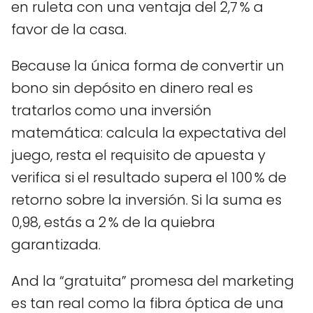
en ruleta con una ventaja del 2,7 % a
favor de la casa.
Because la única forma de convertir un
bono sin depósito en dinero real es
tratarlos como una inversión
matemática: calcula la expectativa del
juego, resta el requisito de apuesta y
verifica si el resultado supera el 100 % de
retorno sobre la inversión. Si la suma es
0,98, estás a 2 % de la quiebra
garantizada.
And la “gratuita” promesa del marketing
es tan real como la fibra óptica de una