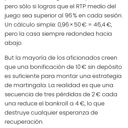
pero sólo si logras que el RTP medio del
juego sea superior al 96 % en cada sesión.
Un cálculo simple: 0,96 × 50 € = 46,4 €,
pero la casa siempre redondea hacia
abajo.
But la mayoría de los aficionados creen
que una bonificación de 10 € sin depósito
es suficiente para montar una estrategia
de martingala. La realidad es que una
secuencia de tres pérdidas de 2 € cada
una reduce el bankroll a 4 €, lo que
destruye cualquier esperanza de
recuperación.