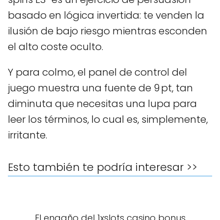
basado en lógica invertida: te venden la
ilusión de bajo riesgo mientras esconden
el alto coste oculto.
Y para colmo, el panel de control del
juego muestra una fuente de 9 pt, tan
diminuta que necesitas una lupa para
leer los términos, lo cual es, simplemente,
irritante.
Esto también te podría interesar >>
El engaño del 1xslots casino bonus