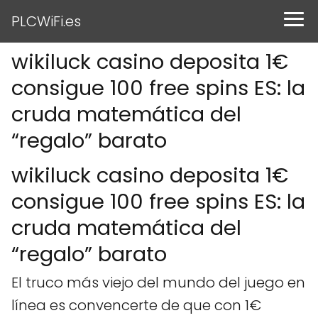
PLCWiFi.es
wikiluck casino deposita 1€
consigue 100 free spins ES: la
cruda matemática del
“regalo” barato
wikiluck casino deposita 1€
consigue 100 free spins ES: la
cruda matemática del
“regalo” barato
El truco más viejo del mundo del juego en
línea es convencerte de que con 1€