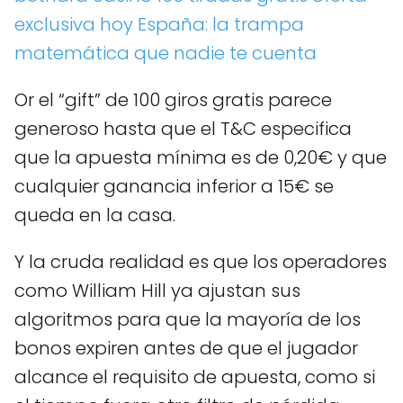
exclusiva hoy España: la trampa
matemática que nadie te cuenta
Or el “gift” de 100 giros gratis parece
generoso hasta que el T&C especifica
que la apuesta mínima es de 0,20€ y que
cualquier ganancia inferior a 15€ se
queda en la casa.
Y la cruda realidad es que los operadores
como William Hill ya ajustan sus
algoritmos para que la mayoría de los
bonos expiren antes de que el jugador
alcance el requisito de apuesta, como si