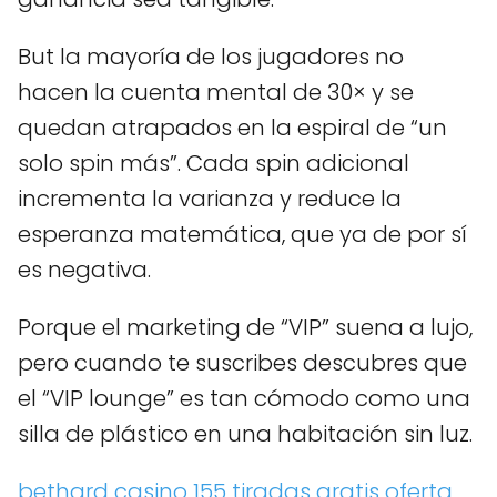
But la mayoría de los jugadores no
hacen la cuenta mental de 30× y se
quedan atrapados en la espiral de “un
solo spin más”. Cada spin adicional
incrementa la varianza y reduce la
esperanza matemática, que ya de por sí
es negativa.
Porque el marketing de “VIP” suena a lujo,
pero cuando te suscribes descubres que
el “VIP lounge” es tan cómodo como una
silla de plástico en una habitación sin luz.
bethard casino 155 tiradas gratis oferta