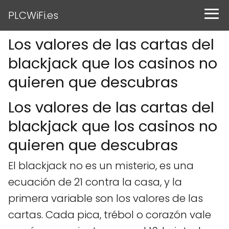
PLCWiFi.es
Los valores de las cartas del
blackjack que los casinos no
quieren que descubras
Los valores de las cartas del
blackjack que los casinos no
quieren que descubras
El blackjack no es un misterio, es una
ecuación de 21 contra la casa, y la
primera variable son los valores de las
cartas. Cada pica, trébol o corazón vale