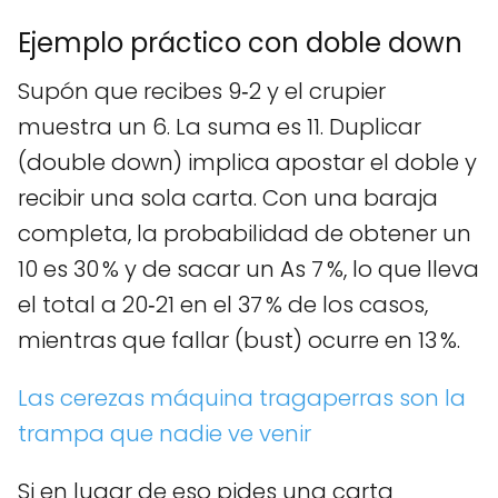
Ejemplo práctico con doble down
Supón que recibes 9‑2 y el crupier
muestra un 6. La suma es 11. Duplicar
(double down) implica apostar el doble y
recibir una sola carta. Con una baraja
completa, la probabilidad de obtener un
10 es 30 % y de sacar un As 7 %, lo que lleva
el total a 20‑21 en el 37 % de los casos,
mientras que fallar (bust) ocurre en 13 %.
Las cerezas máquina tragaperras son la
trampa que nadie ve venir
Si en lugar de eso pides una carta