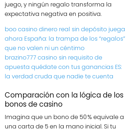
juego, y ningún regalo transforma la
expectativa negativa en positiva.
boo casino dinero real sin depósito juega
ahora España: la trampa de los “regalos”
que no valen ni un céntimo
brazino777 casino sin requisito de
apuesta quédate con tus ganancias ES:
la verdad cruda que nadie te cuenta
Comparación con la lógica de los
bonos de casino
Imagina que un bono de 50 % equivale a
una carta de 5 en la mano inicial. Si tu