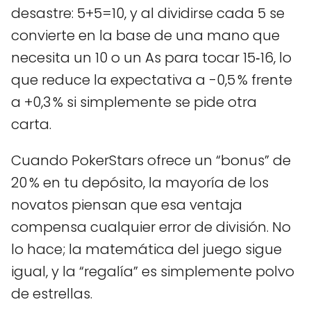
desastre: 5+5=10, y al dividirse cada 5 se
convierte en la base de una mano que
necesita un 10 o un As para tocar 15‑16, lo
que reduce la expectativa a -0,5 % frente
a +0,3 % si simplemente se pide otra
carta.
Cuando PokerStars ofrece un “bonus” de
20 % en tu depósito, la mayoría de los
novatos piensan que esa ventaja
compensa cualquier error de división. No
lo hace; la matemática del juego sigue
igual, y la “regalía” es simplemente polvo
de estrellas.